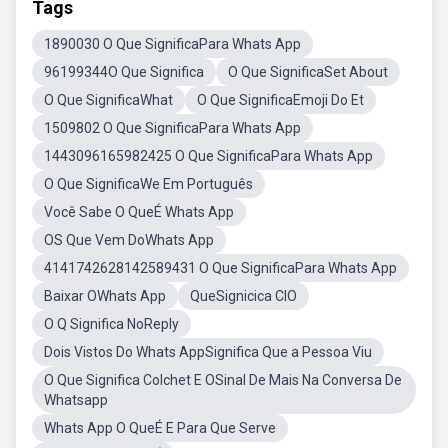
Tags
1890030 O Que SignificaPara Whats App
96199344O Que Significa
O Que SignificaSet About
O Que SignificaWhat
O Que SignificaEmoji Do Et
1509802 O Que SignificaPara Whats App
1443096165982425 O Que SignificaPara Whats App
O Que SignificaWe Em Português
Você Sabe O QueÉ Whats App
OS Que Vem DoWhats App
4141742628142589431 O Que SignificaPara Whats App
Baixar OWhats App
QueSignicica CIO
O Q Significa NoReply
Dois Vistos Do Whats AppSignifica Que a Pessoa Viu
O Que Significa Colchet E OSinal De Mais Na Conversa De
Whatsapp
Whats App O QueÉ E Para Que Serve