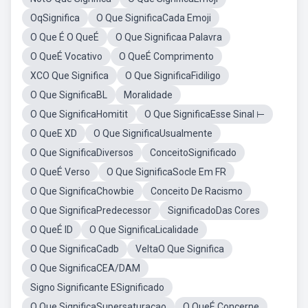
OqSignifica
O Que SignificaCada Emoji
O Que É O QueÉ
O Que Significaa Palavra
O QueÉ Vocativo
O QueÉ Comprimento
XCO Que Significa
O Que SignificaFidiligo
O Que SignificaBL
Moralidade
O Que SignificaHomitit
O Que SignificaEsse Sinal ⊢
O QueE XD
O Que SignificaUsualmente
O Que SignificaDiversos
ConceitoSignificado
O QueÉ Verso
O Que SignificaSocle Em FR
O Que SignificaChowbie
Conceito De Racismo
O Que SignificaPredecessor
SignificadoDas Cores
O QueÉ ID
O Que SignificaLicalidade
O Que SignificaCadb
VeltaO Que Significa
O Que SignificaCEA/DAM
Signo Significante ESignificado
O Que SignificaSupersaturaçao
O QueÉ Concerne