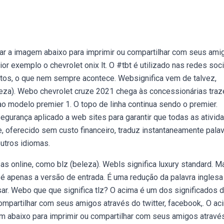
xar a imagem abaixo para imprimir ou compartilhar com seus ami
r exemplo o chevrolet onix lt. O #tbt é utilizado nas redes soci
tos, o que nem sempre acontece. Websignifica vem de talvez,
eza). Webo chevrolet cruze 2021 chega às concessionárias tra
 ao modelo premier 1. O topo de linha continua sendo o premier.
 segurança aplicado a web sites para garantir que todas as ativid
 oferecido sem custo financeiro, traduz instantaneamente palav
utros idiomas.
s online, como blz (beleza). Webls significa luxury standard. M
 é apenas a versão de entrada. É uma redução da palavra inglesa 
ar. Webo que que significa tlz? O acima é um dos significados de
mpartilhar com seus amigos através do twitter, facebook,. O ac
em abaixo para imprimir ou compartilhar com seus amigos atravé