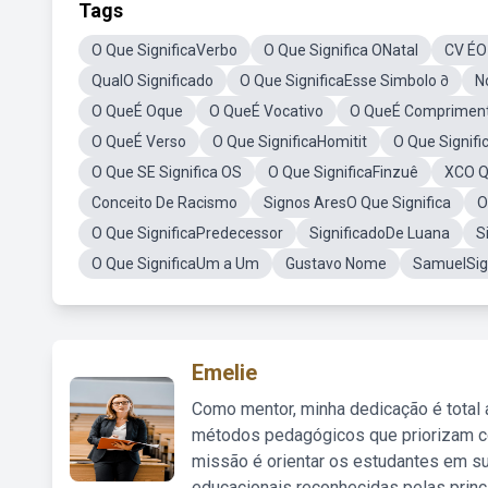
Tags
O Que SignificaVerbo
O Que Significa ONatal
CV ÉO 
QualO Significado
O Que SignificaEsse Simbolo ∂
N
O QueÉ Oque
O QueÉ Vocativo
O QueÉ Comprimen
O QueÉ Verso
O Que SignificaHomitit
O Que Signifi
O Que SE Significa OS
O Que SignificaFinzuê
XCO Q
Conceito De Racismo
Signos AresO Que Significa
O
O Que SignificaPredecessor
SignificadoDe Luana
S
O Que SignificaUm a Um
Gustavo Nome
SamuelSig
Emelie
Como mentor, minha dedicação é total
métodos pedagógicos que priorizam co
missão é orientar os estudantes em su
educacionais reconhecidas pelas princ