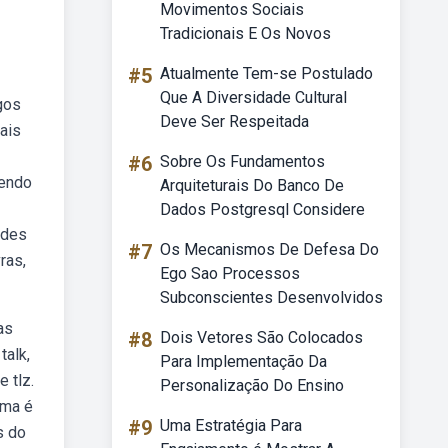
Movimentos Sociais
Tradicionais E Os Novos
#5
Atualmente Tem-se Postulado
Que A Diversidade Cultural
gos
Deve Ser Respeitada
ais
#6
Sobre Os Fundamentos
zendo
Arquiteturais Do Banco De
Dados Postgresql Considere
ades
#7
Os Mecanismos De Defesa Do
ras,
Ego Sao Processos
Subconscientes Desenvolvidos
as
#8
Dois Vetores São Colocados
talk,
Para Implementação Da
 tlz.
Personalização Do Ensino
ima é
#9
Uma Estratégia Para
s do