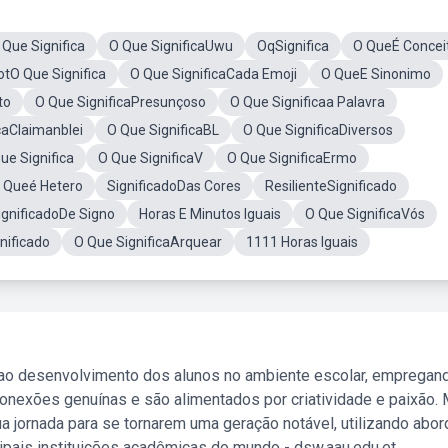
Que Significa
O Que SignificaUwu
OqSignifica
O QueÉ Concei
otO Que Significa
O Que SignificaCada Emoji
O QueE Sinonimo
to
O Que SignificaPresunçoso
O Que Significaa Palavra
caClaimanblei
O Que SignificaBL
O Que SignificaDiversos
ue Significa
O Que SignificaV
O Que SignificaErmo
 Queé Hetero
SignificadoDas Cores
ResilienteSignificado
ignificadoDe Signo
Horas E Minutos Iguais
O Que SignificaVós
nificado
O Que SignificaArquear
1111 Horas Iguais
 ao desenvolvimento dos alunos no ambiente escolar, empregan
nexões genuínas e são alimentados por criatividade e paixão. 
a jornada para se tornarem uma geração notável, utilizando abo
ipais instituições acadêmicas do mundo - dsw.aau.edu.et.