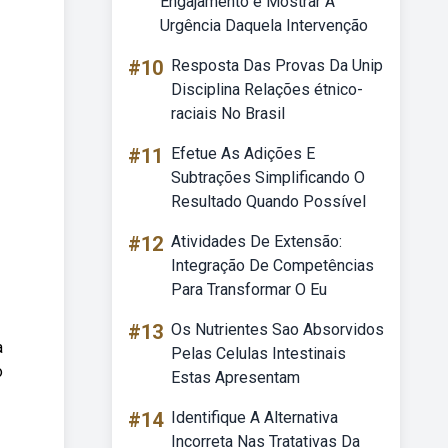
Engajamento é Mostrar A
Urgência Daquela Intervenção
#10
Resposta Das Provas Da Unip
Disciplina Relações étnico-
raciais No Brasil
#11
Efetue As Adições E
Subtrações Simplificando O
Resultado Quando Possível
#12
Atividades De Extensão:
Integração De Competências
Para Transformar O Eu
#13
Os Nutrientes Sao Absorvidos
a
Pelas Celulas Intestinais
o
Estas Apresentam
#14
Identifique A Alternativa
Incorreta Nas Tratativas Da