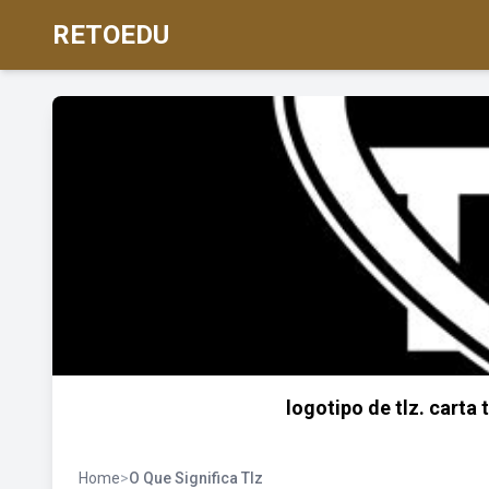
RETOEDU
logotipo de tlz. carta t
Home
>
O Que Significa Tlz