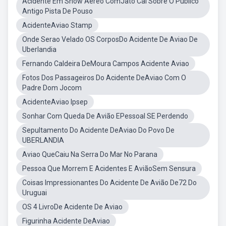
Acidente Em Show Aereo ComJato Cai Sobre O Publico
Antigo Pista De Pouso
AcidenteAviao Stamp
Onde Serao Velado OS CorposDo Acidente De Aviao De
Uberlandia
Fernando Caldeira DeMoura Campos Acidente Aviao
Fotos Dos Passageiros Do Acidente DeAviao Com O
Padre Dom Jocom
AcidenteAviao Ipsep
Sonhar Com Queda De Avião EPessoal SE Perdendo
Sepultamento Do Acidente DeAviao Do Povo De
UBERLANDIA
Aviao QueCaiu Na Serra Do Mar No Parana
Pessoa Que Morrem E Acidentes E AviãoSem Sensura
Coisas Impressionantes Do Acidente De Avião De72 Do
Uruguai
OS 4 LivroDe Acidente De Aviao
Figurinha Acidente DeAviao