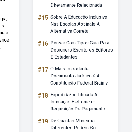
Diretamente Relacionada
#15
Sobre A Educação Inclusiva
gia,
Nas Escolas Assinale A
is
Alternativa Correta
ue a
vence
#16
Pensar Com Tipos Guia Para
.
Designers Escritores Editores
E Estudantes
#17
O Mais Importante
Documento Jurídico é A
Constituição Federal Brainly
#18
Expedida/certificada A
Intimação Eletrônica -
Requisição De Pagamento
#19
De Quantas Maneiras
Diferentes Podem Ser