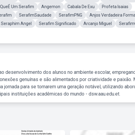
 QueÉ Um Serafim
Angemon
Cabala De Exu
Profeta Isaias
erafim
SerafimSaudade
SerafimPNG
Anjos Verdadeira Form
Seraphim Angel
Serafim Significado
Arcanjo Miguel
Serafim
 ao desenvolvimento dos alunos no ambiente escolar, empregan
nexões genuínas e são alimentados por criatividade e paixão. 
a jornada para se tornarem uma geração notável, utilizando abo
ipais instituições acadêmicas do mundo - dsw.aau.edu.et.