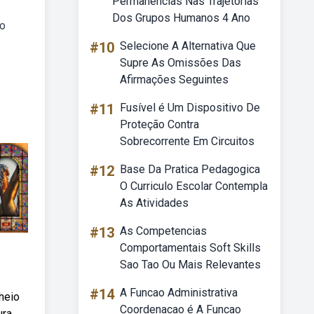
Permanências Nas Trajetórias
Dos Grupos Humanos 4 Ano
 o
#10
Selecione A Alternativa Que
Supre As Omissões Das
Afirmações Seguintes
#11
Fusível é Um Dispositivo De
Proteção Contra
Sobrecorrente Em Circuitos
#12
Base Da Pratica Pedagogica
O Curriculo Escolar Contempla
As Atividades
#13
As Competencias
Comportamentais Soft Skills
Sao Tao Ou Mais Relevantes
#14
A Funcao Administrativa
heio
Coordenacao é A Funcao
ura