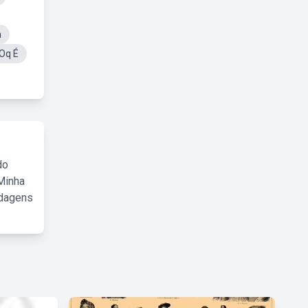
a
Oq É
do
Minha
rdagens