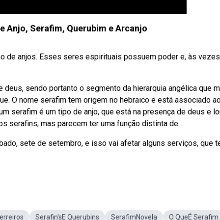
re Anjo, Serafim, Querubim e Arcanjo
ão de anjos. Esses seres espirituais possuem poder e, às vezes
e deus, sendo portanto o segmento da hierarquia angélica que m
ue. O nome serafim tem origem no hebraico e está associado a
um serafim é um tipo de anjo, que está na presença de deus e l
 os serafins, mas parecem ter uma função distinta de.
do, sete de setembro, e isso vai afetar alguns serviços, que t
erreiros
Serafin'sE Querubins
SerafimNovela
O QueÉ Serafim