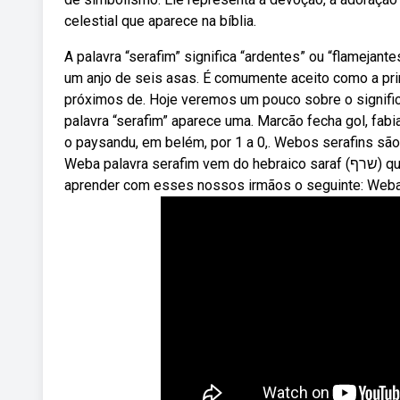
celestial que aparece na bíblia.
A palavra “serafim” significa “ardentes” ou “flamejant
um anjo de seis asas. É comumente aceito como a prim
próximos de. Hoje veremos um pouco sobre o signifi
palavra “serafim” aparece uma. Marcão fecha gol, fa
o paysandu, em belém, por 1 a 0,. Webos serafins sã
Weba palavra serafim vem do hebraico saraf (שרף) que, por sua vez, significa abrasar, queimar. Veja, já aqui podemos
aprender com esses nossos irmãos o seguinte: Webas 