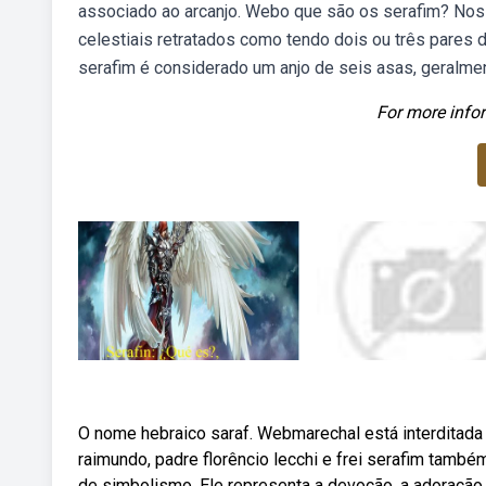
associado ao arcanjo. Webo que são os serafim? Nos e
celestiais retratados como tendo dois ou três pares
serafim é considerado um anjo de seis asas, geralment
For more infor
O nome hebraico saraf. Webmarechal está interditada 
raimundo, padre florêncio lecchi e frei serafim tamb
de simbolismo. Ele representa a devoção, a adoração 