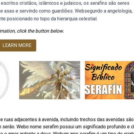
scritos cristãos, islâmicos e judaicos, os serafins são seres
 de asas e servindo como guardiões. Websegundo a angelologia,
e posicionado no topo da hierarquia celestial.
mation, click the button below.
LEARN MORE
e ruas adjacentes à avenida, incluindo trechos das avenidas são
ém serão. Webo nome serafim possui um significado profundo e c
e o amor ardente a deus. Webum anjo serafim é um tipo de criat