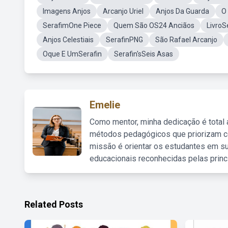
Imagens Anjos
Arcanjo Uriel
Anjos Da Guarda
O
SerafimOne Piece
Quem São OS24 Anciãos
LivroS
Anjos Celestiais
SerafinPNG
São Rafael Arcanjo
Oque E UmSerafin
Serafin'sSeis Asas
Emelie
Como mentor, minha dedicação é total
métodos pedagógicos que priorizam co
missão é orientar os estudantes em su
educacionais reconhecidas pelas princ
Related Posts