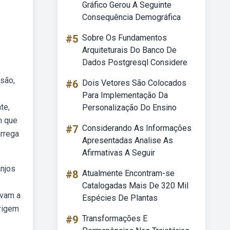
Gráfico Gerou A Seguinte
Consequência Demográfica
#5
Sobre Os Fundamentos
Arquiteturais Do Banco De
Dados Postgresql Considere
usão,
#6
Dois Vetores São Colocados
Para Implementação Da
te,
Personalização Do Ensino
m que
#7
Considerando As Informações
rrega
Apresentadas Analise As
Afirmativas A Seguir
anjos
#8
Atualmente Encontram-se
Catalogadas Mais De 320 Mil
uvam a
Espécies De Plantas
rigem
#9
Transformações E