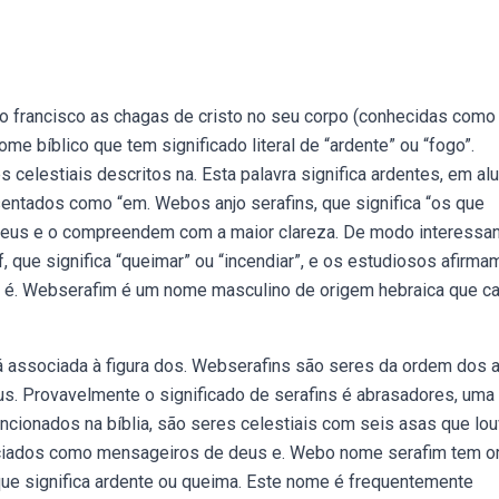
ão francisco as chagas de cristo no seu corpo (conhecidas como
e bíblico que tem significado literal de “ardente” ou “fogo”.
s celestiais descritos na. Esta palavra significa ardentes, em al
entados como “em. Webos anjo serafins, que significa “os que
 deus e o compreendem com a maior clareza. De modo interessan
f, que significa “queimar” ou “incendiar”, e os estudiosos afirma
s é. Webserafim é um nome masculino de origem hebraica que ca
 associada à figura dos. Webserafins são seres da ordem dos 
s. Provavelmente o significado de serafins é abrasadores, uma
ncionados na bíblia, são seres celestiais com seis asas que lo
enciados como mensageiros de deus e. Webo nome serafim tem o
, que significa ardente ou queima. Este nome é frequentemente