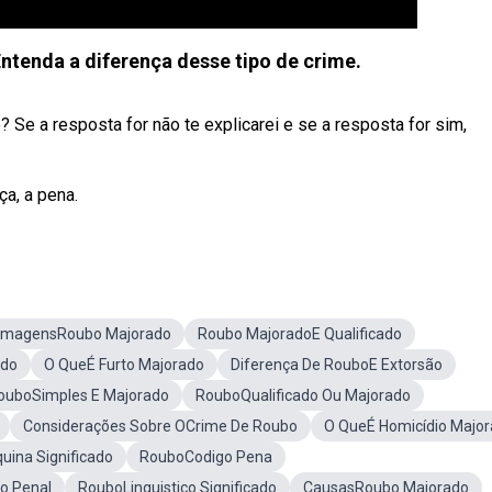
tenda a diferença desse tipo de crime.
 Se a resposta for não te explicarei e se a resposta for sim,
ça, a pena.
ImagensRoubo Majorado
Roubo MajoradoE Qualificado
ado
O QueÉ Furto Majorado
Diferença De RouboE Extorsão
ouboSimples E Majorado
RouboQualificado Ou Majorado
Considerações Sobre OCrime De Roubo
O QueÉ Homicídio Majo
ina Significado
RouboCodigo Pena
o Penal
RouboLinguistico Significado
CausasRoubo Majorado