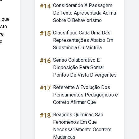
#14
Considerando A Passagem
De Texto Apresentada Acima
o que
Sobre O Behaviorismo
isto
#15
Classifique Cada Uma Das
ve
Representações Abaixo Em
bo
Substância Ou Mistura
#16
Senso Colaborativo E
Disposição Para Somar
Pontos De Vista Divergentes
#17
Referente A Evolução Dos
Pensamentos Pedagógicos é
Correto Afirmar Que
#18
Reações Químicas São
Fenômenos Em Que
Necessariamente Ocorrem
Mudanças