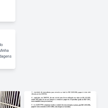
do
Minha
rdagens