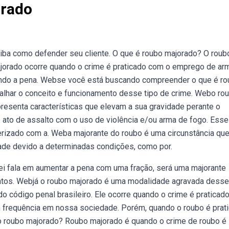
orado
ba como defender seu cliente. O que é roubo majorado? O roub
jorado ocorre quando o crime é praticado com o emprego de ar
ando a pena. Webse você está buscando compreender o que é r
etalhar o conceito e funcionamento desse tipo de crime. Webo ro
esenta características que elevam a sua gravidade perante o
 ato de assalto com o uso de violência e/ou arma de fogo. Esse
erizado com a. Weba majorante do roubo é uma circunstância qu
ade devido a determinadas condições, como por.
lei fala em aumentar a pena com uma fração, será uma majorante
ntos. Webjá o roubo majorado é uma modalidade agravada desse
o código penal brasileiro. Ele ocorre quando o crime é praticado
m frequência em nossa sociedade. Porém, quando o roubo é prat
 roubo majorado? Roubo majorado é quando o crime de roubo é