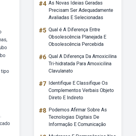
#4
As Novas Ideias Geradas
Precisam Ser Adequadamente
Avaliadas E Selecionadas
#5
Qual é A Diferença Entre
o
Obsolescência Planejada E
mas,
Obsolescência Percebida
oubo
ubo
#6
Qual A Diferença Da Amoxicilina
Tri-hidratada Para Amoxicilina
Clavulanato
 tipo
e
#7
Identifique E Classifique Os
Complementos Verbais Objeto
Direto E Indireto
#8
Podemos Afirmar Sobre As
.
Tecnologias Digitais De
icado
Informação E Comunicação