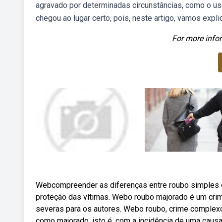
agravado por determinadas circunstâncias, como o us
chegou ao lugar certo, pois, neste artigo, vamos expl
For more infor
Webcompreender as diferenças entre roubo simples e r
proteção das vítimas. Webo roubo majorado é um crim
severas para os autores. Webo roubo, crime complexo
como majorado, isto é, com a incidência de uma caus