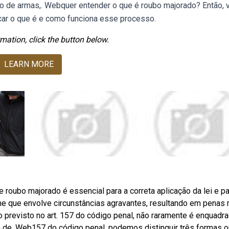
o de armas,. Webquer entender o que é roubo majorado? Então, 
icar o que é e como funciona esse processo.
mation, click the button below.
LEARN MORE
oubo majorado é essencial para a correta aplicação da lei e pa
e que envolve circunstâncias agravantes, resultando em penas
 previsto no art. 157 do código penal, não raramente é enquadr
a de. Web157 do código penal, podemos distinguir três formas o