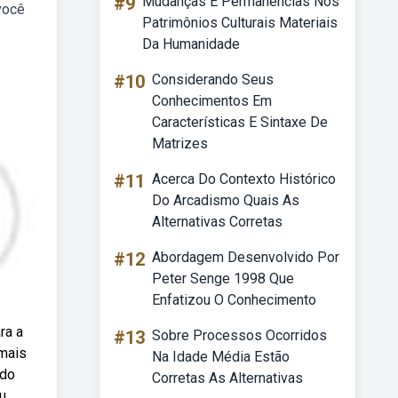
#9
Mudanças E Permanências Nos
você
Patrimônios Culturais Materiais
Da Humanidade
#10
Considerando Seus
Conhecimentos Em
Características E Sintaxe De
Matrizes
#11
Acerca Do Contexto Histórico
Do Arcadismo Quais As
Alternativas Corretas
#12
Abordagem Desenvolvido Por
Peter Senge 1998 Que
Enfatizou O Conhecimento
ra a
#13
Sobre Processos Ocorridos
 mais
Na Idade Média Estão
ado
Corretas As Alternativas
u