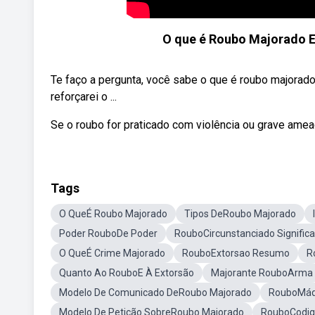
O que é Roubo Majorado En
Te faço a pergunta, você sabe o que é roubo majorado?
reforçarei o ...
Se o roubo for praticado com violência ou grave amea
Tags
O QueÉ Roubo Majorado
Tipos DeRoubo Majorado
Poder RouboDe Poder
RouboCircunstanciado Signific
O QueÉ Crime Majorado
RouboExtorsao Resumo
R
Quanto Ao RouboE À Extorsão
Majorante RouboArma
Modelo De Comunicado DeRoubo Majorado
RouboMáqu
Modelo De Petição SobreRoubo Majorado
RouboCodig