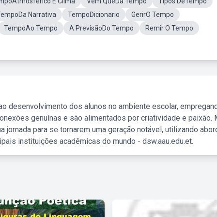
mpoAtmosferico E Clima
Vem QueDa Tempo
Tipos DeTempo
TempoDa Narrativa
TempoDicionario
GerirO Tempo
TempoAo Tempo
A PrevisãoDo Tempo
Remir O Tempo
 ao desenvolvimento dos alunos no ambiente escolar, empregan
nexões genuínas e são alimentados por criatividade e paixão. 
a jornada para se tornarem uma geração notável, utilizando abo
ipais instituições acadêmicas do mundo - dsw.aau.edu.et.