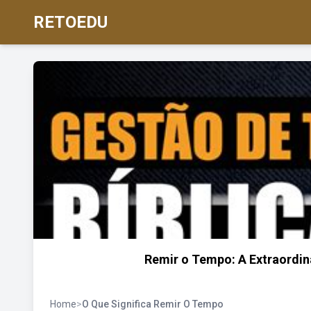
RETOEDU
Remir o Tempo: A Extraordin
Home
>
O Que Significa Remir O Tempo