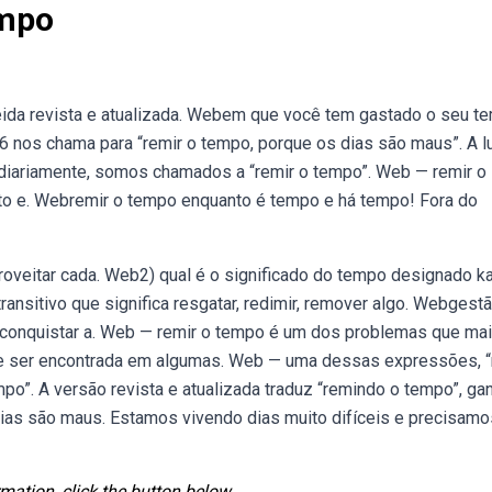
empo
ida revista e atualizada. Webem que você tem gastado o seu t
16 nos chama para “remir o tempo, porque os dias são maus”. A l
iariamente, somos chamados a “remir o tempo”. Web — remir o
ito e. Webremir o tempo enquanto é tempo e há tempo! Fora do
roveitar cada. Web2) qual é o significado do tempo designado k
ansitivo que significa resgatar, redimir, remover algo. Webgest
a conquistar a. Web — remir o tempo é um dos problemas que ma
de ser encontrada em algumas. Web — uma dessas expressões, “
o”. A versão revista e atualizada traduz “remindo o tempo”, ga
ias são maus. Estamos vivendo dias muito difíceis e precisamo
mation, click the button below.