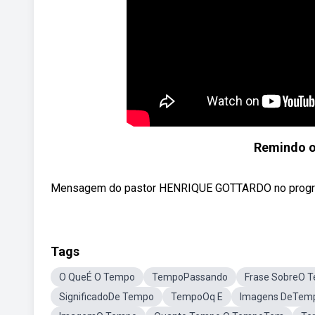
Remindo o
Mensagem do pastor HENRIQUE GOTTARDO no progra
Tags
O QueÉ O Tempo
TempoPassando
Frase SobreO 
SignificadoDe Tempo
TempoOq E
Imagens DeTemp