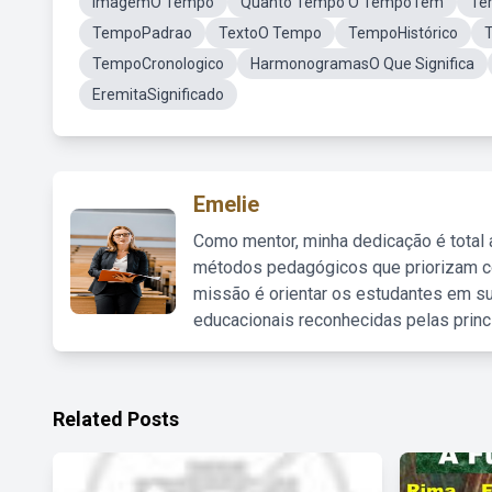
ImagemO Tempo
Quanto Tempo O TempoTem
Te
TempoPadrao
TextoO Tempo
TempoHistórico
TempoCronologico
HarmonogramasO Que Significa
EremitaSignificado
Emelie
Como mentor, minha dedicação é total
métodos pedagógicos que priorizam co
missão é orientar os estudantes em su
educacionais reconhecidas pelas princ
Related Posts