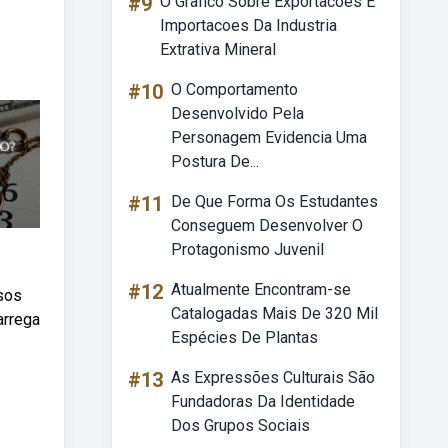
#9
O Grafico Sobre Exportacoes E
Importacoes Da Industria
Extrativa Mineral
#10
O Comportamento
Desenvolvido Pela
Personagem Evidencia Uma
Postura De...
#11
De Que Forma Os Estudantes
Conseguem Desenvolver O
Protagonismo Juvenil
#12
Atualmente Encontram-se
sos
Catalogadas Mais De 320 Mil
arrega
Espécies De Plantas
#13
As Expressões Culturais São
Fundadoras Da Identidade
Dos Grupos Sociais