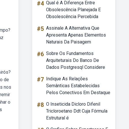
#4
Qual é A Diferença Entre
Obsolescência Planejada E
Obsolescência Percebida
#5
Assinale A Alternativa Que
empo?
Apresenta Apenas Elementos
uz
Naturais Da Paisagem
#6
Sobre Os Fundamentos
Arquiteturais Do Banco De
Dados Postgresql Considere
airós?
#7
Indique As Relações
ão de
Semânticas Estabelecidas
is nos
Pelos Conectivos Em Destaque
remir
nhar o
#8
O Inseticida Dicloro Difenil
s
Tricloroetano Ddt Cuja Fórmula
Estrutural é