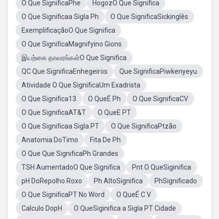
O Que SignificaPhe
HogozO Que Significa
O Que Significaa Sigla Ph
O Que SignificaSickinglês
ExemplificaçãoO Que Significa
O Que SignificaMagnifyino Gions
இயற்கை தாவரங்கள்O Que Significa
QC Que SignificaEnhegeiros
Que SignificaPiwkenyeyu
Atividade O Que SignificaUm Exadrista
O Que Significa13
O QueÉ Ph
O Que SignificaCV
O Que SignificaAT&T
O QueE PT
O Que Significaa Sigla PT
O Que SignificaPtzão
Anatomia DoTimo
Fita De Ph
O Que Que SignificaPh Grandes
TSH AumentadoO Que Significa
Pnt O QueSiginifica
pH DoRepolho Roxo
Ph AltoSignifica
PhSignificado
O Que SignificaPT No Word
O QueÉ C V
Calculo DopH
O QueSiginifica a Sigla PT Cidade