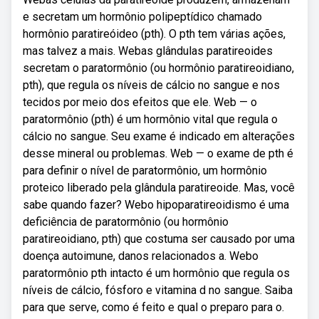
e secretam um hormônio polipeptídico chamado
hormônio paratireóideo (pth). O pth tem várias ações,
mas talvez a mais. Webas glândulas paratireoides
secretam o paratormônio (ou hormônio paratireoidiano,
pth), que regula os níveis de cálcio no sangue e nos
tecidos por meio dos efeitos que ele. Web — o
paratormônio (pth) é um hormônio vital que regula o
cálcio no sangue. Seu exame é indicado em alterações
desse mineral ou problemas. Web — o exame de pth é
para definir o nível de paratormônio, um hormônio
proteico liberado pela glândula paratireoide. Mas, você
sabe quando fazer? Webo hipoparatireoidismo é uma
deficiência de paratormônio (ou hormônio
paratireoidiano, pth) que costuma ser causado por uma
doença autoimune, danos relacionados a. Webo
paratormônio pth intacto é um hormônio que regula os
níveis de cálcio, fósforo e vitamina d no sangue. Saiba
para que serve, como é feito e qual o preparo para o.