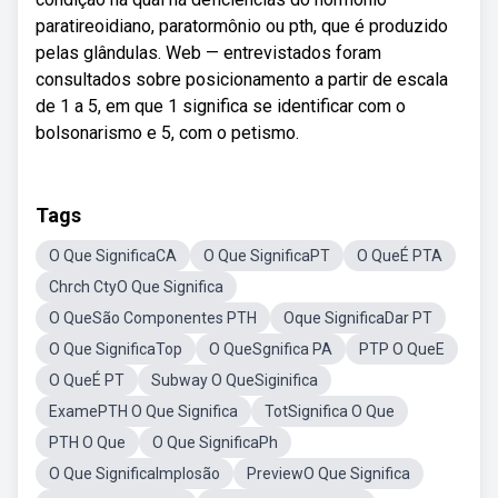
paratireoidiano, paratormônio ou pth, que é produzido
pelas glândulas. Web — entrevistados foram
consultados sobre posicionamento a partir de escala
de 1 a 5, em que 1 significa se identificar com o
bolsonarismo e 5, com o petismo.
Tags
O Que SignificaCA
O Que SignificaPT
O QueÉ PTA
Chrch CtyO Que Significa
O QueSão Componentes PTH
Oque SignificaDar PT
O Que SignificaTop
O QueSgnifica PA
PTP O QueE
O QueÉ PT
Subway O QueSiginifica
ExamePTH O Que Significa
TotSignifica O Que
PTH O Que
O Que SignificaPh
O Que SignificaImplosão
PreviewO Que Significa