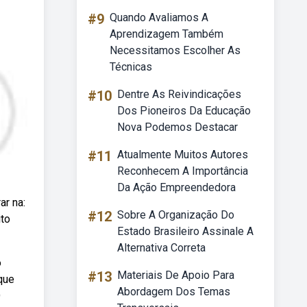
#9
Quando Avaliamos A
Aprendizagem Também
Necessitamos Escolher As
Técnicas
#10
Dentre As Reivindicações
Dos Pioneiros Da Educação
Nova Podemos Destacar
#11
Atualmente Muitos Autores
Reconhecem A Importância
Da Ação Empreendedora
ar na:
#12
Sobre A Organização Do
ito
Estado Brasileiro Assinale A
Alternativa Correta
o
#13
Materiais De Apoio Para
que
Abordagem Dos Temas
O