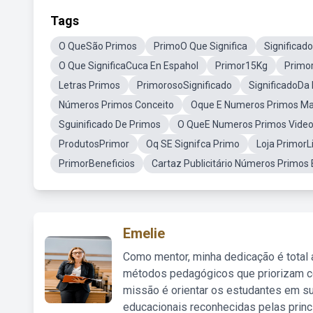
Tags
O QueSão Primos
PrimoO Que Significa
Significad
O Que SignificaCuca En Espahol
Primor15Kg
Primo
Letras Primos
PrimorosoSignificado
SignificadoDa 
Números Primos Conceito
Oque E Numeros Primos Ma
Sguinificado De Primos
O QueE Numeros Primos Video
ProdutosPrimor
Oq SE Signifca Primo
Loja PrimorL
PrimorBeneficios
Cartaz Publicitário Números Primos
Emelie
Como mentor, minha dedicação é total
métodos pedagógicos que priorizam co
missão é orientar os estudantes em su
educacionais reconhecidas pelas princ