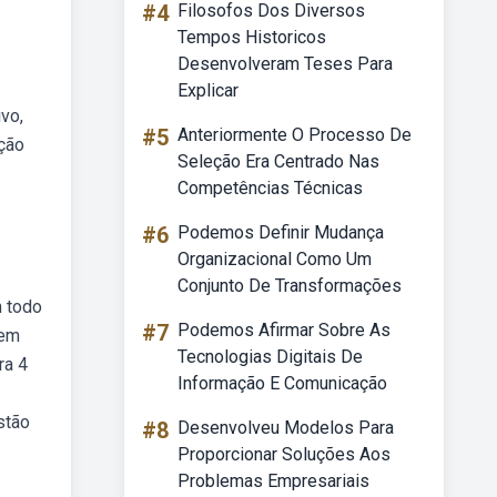
#4
Filosofos Dos Diversos
Tempos Historicos
Desenvolveram Teses Para
Explicar
vo,
#5
Anteriormente O Processo De
ção
Seleção Era Centrado Nas
Competências Técnicas
#6
Podemos Definir Mudança
Organizacional Como Um
Conjunto De Transformações
m todo
#7
Podemos Afirmar Sobre As
tem
Tecnologias Digitais De
ra 4
Informação E Comunicação
stão
#8
Desenvolveu Modelos Para
Proporcionar Soluções Aos
Problemas Empresariais