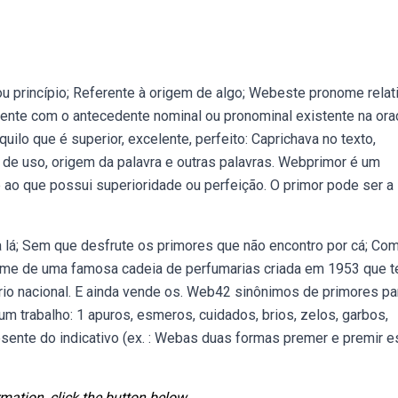
ou princípio; Referente à origem de algo; Webeste pronome relati
ente com o antecedente nominal ou pronominal existente na ora
uilo que é superior, excelente, perfeito: Caprichava no texto,
 de uso, origem da palavra e outras palavras. Webprimor é um
e ao que possui superioridade ou perfeição. O primor pode ser a
 lá; Sem que desfrute os primores que não encontro por cá; Co
ome de uma famosa cadeia de perfumarias criada em 1953 que 
ório nacional. E ainda vende os. Web42 sinônimos de primores pa
um trabalho: 1 apuros, esmeros, cuidados, brios, zelos, garbos,
esente do indicativo (ex. : Webas duas formas premer e premir e
mation, click the button below.