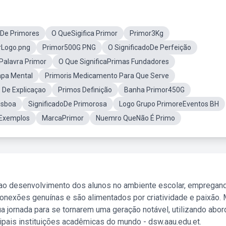
oDe Primores
O QueSigifica Primor
Primor3Kg
rLogo.png
Primor500G PNG
O SignificadoDe Perfeição
Palavra Primor
O Que SignificaPrimas Fundadores
pa Mental
Primoris Medicamento Para Que Serve
 De Explicaçao
Primos Definição
Banha Primor450G
isboa
SignificadoDe Primorosa
Logo Grupo PrimoreEventos BH
 Exemplos
MarcaPrimor
Nuemro QueNão É Primo
 ao desenvolvimento dos alunos no ambiente escolar, empregan
nexões genuínas e são alimentados por criatividade e paixão. 
a jornada para se tornarem uma geração notável, utilizando abo
ipais instituições acadêmicas do mundo - dsw.aau.edu.et.