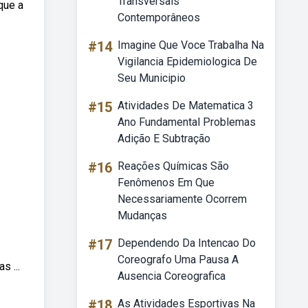
Transversais
que a
Contemporâneos
#14
Imagine Que Voce Trabalha Na
Vigilancia Epidemiologica De
Seu Municipio
#15
Atividades De Matematica 3
Ano Fundamental Problemas
Adição E Subtração
#16
Reações Químicas São
Fenômenos Em Que
Necessariamente Ocorrem
Mudanças
#17
Dependendo Da Intencao Do
Coreografo Uma Pausa A
s ...
Ausencia Coreografica
#18
As Atividades Esportivas Na