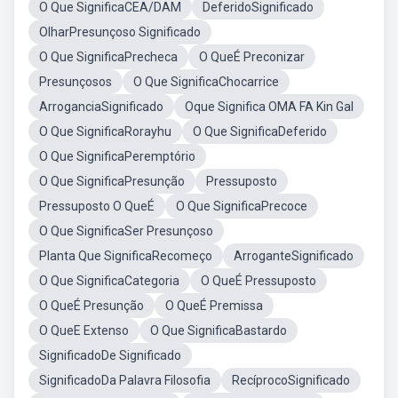
O Que SignificaCEA/DAM
DeferidoSignificado
OlharPresunçoso Significado
O Que SignificaPrecheca
O QueÉ Preconizar
Presunçosos
O Que SignificaChocarrice
ArroganciaSignificado
Oque Significa OMA FA Kin Gal
O Que SignificaRorayhu
O Que SignificaDeferido
O Que SignificaPeremptório
O Que SignificaPresunção
Pressuposto
Pressuposto O QueÉ
O Que SignificaPrecoce
O Que SignificaSer Presunçoso
Planta Que SignificaRecomeço
ArroganteSignificado
O Que SignificaCategoria
O QueÉ Pressuposto
O QueÉ Presunção
O QueÉ Premissa
O QueE Extenso
O Que SignificaBastardo
SignificadoDe Significado
SignificadoDa Palavra Filosofia
RecíprocoSignificado