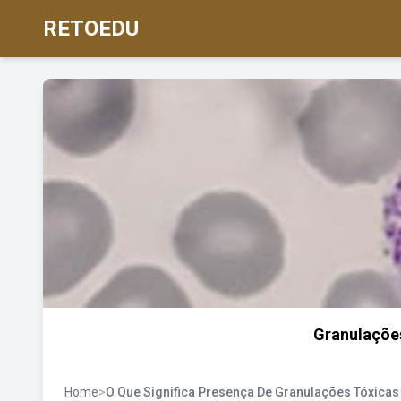
RETOEDU
Granulações
Home
>
O Que Significa Presença De Granulações Tóxicas