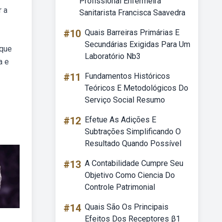
Profissional Enfermeira
r a
Sanitarista Francisca Saavedra
#10
Quais Barreiras Primárias E
Secundárias Exigidas Para Um
 que
Laboratório Nb3
a e
#11
Fundamentos Históricos
Teóricos E Metodológicos Do
Serviço Social Resumo
#12
Efetue As Adições E
Subtrações Simplificando O
Resultado Quando Possível
#13
A Contabilidade Cumpre Seu
Objetivo Como Ciencia Do
Controle Patrimonial
#14
Quais São Os Principais
Efeitos Dos Receptores β1