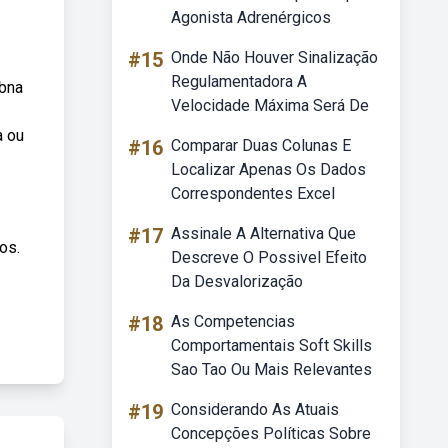
Agonista Adrenérgicos
#15
Onde Não Houver Sinalização
Regulamentadora A
ebna
Velocidade Máxima Será De
a ou
#16
Comparar Duas Colunas E
Localizar Apenas Os Dados
Correspondentes Excel
#17
Assinale A Alternativa Que
os.
Descreve O Possivel Efeito
Da Desvalorização
#18
As Competencias
Comportamentais Soft Skills
Sao Tao Ou Mais Relevantes
#19
Considerando As Atuais
Concepções Políticas Sobre