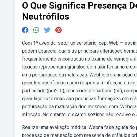
O Que Significa Presença D
Neutrófilos
Com 1ª avenida, setor universitário, cep: Web — assim
podem aparecer, quais as principais alterações hemat
frequentemente encontradas no exame de hemograma,
tóxicas representam grânulos de maior tamanho e colo
uma perturbação da maturação. Webhipergranulação do
grânulos basofílicos como resposta à infecção ou ao u
particulado (pm2. 5), monóxido de carbono (co), comp
granulações tóxicas são pequenas formações em grân
perturbação da maturação dos mesmos, com. Webgr
infecção. No entanto, o exame sozinho não resolve o 
Realize uma avaliação médica. Webna fase aguda do 
processo de maturação com presença de grânulos pri