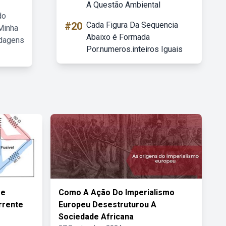
A Questão Ambiental
do
#20
Cada Figura Da Sequencia
Minha
Abaixo é Formada
rdagens
Por.numeros.inteiros Iguais
De
Como A Ação Do Imperialismo
rrente
Europeu Desestruturou A
Sociedade Africana