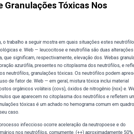
e Granulações Tóxicas Nos
, o trabalho a seguir mostra em quais situações estes neutrófil
ológicas e. Web — leucocitose e neutrofilia são duas alterações
 que significam, respectivamente, elevação dos. Webas granu
ração azurófila, presentes no citoplasma dos neutrófilos, e ref
s neutrófilos, granulações tóxicas. Os neutrófilos podem apres
so de fator de. Web — em geral, mistura tóxica inclui material
ostos orgânicos voláteis (covs), óxidos de nitrogênio (nox) e. 
ulos que aparecem no citoplasma dos neutrófilos e refletem u
anulações tóxicas é um achado no hemograma comum em quadr
seu caso.
processo infeccioso ocorre aceleração da neutropoese e do
mários nos neutrófilos, comumente. (++) aproximadamente 50%