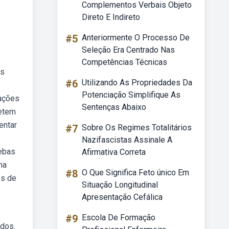
Complementos Verbais Objeto
Direto E Indireto
#5
Anteriormente O Processo De
Seleção Era Centrado Nas
Competências Técnicas
os
#6
Utilizando As Propriedades Da
Potenciação Simplifique As
lações
Sentenças Abaixo
letem
entar
#7
Sobre Os Regimes Totalitários
Nazifascistas Assinale A
Webas
Afirmativa Correta
ma
#8
O Que Significa Feto único Em
os de
Situação Longitudinal
Apresentação Cefálica
#9
Escola De Formação
 dos.