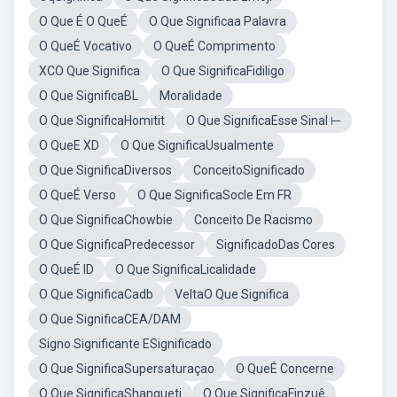
O Que É O QueÉ
O Que Significaa Palavra
O QueÉ Vocativo
O QueÉ Comprimento
XCO Que Significa
O Que SignificaFidiligo
O Que SignificaBL
Moralidade
O Que SignificaHomitit
O Que SignificaEsse Sinal ⊢
O QueE XD
O Que SignificaUsualmente
O Que SignificaDiversos
ConceitoSignificado
O QueÉ Verso
O Que SignificaSocle Em FR
O Que SignificaChowbie
Conceito De Racismo
O Que SignificaPredecessor
SignificadoDas Cores
O QueÉ ID
O Que SignificaLicalidade
O Que SignificaCadb
VeltaO Que Significa
O Que SignificaCEA/DAM
Signo Significante ESignificado
O Que SignificaSupersaturaçao
O QueÉ Concerne
O Que SignificaShangueti
O Que SignificaFinzuê