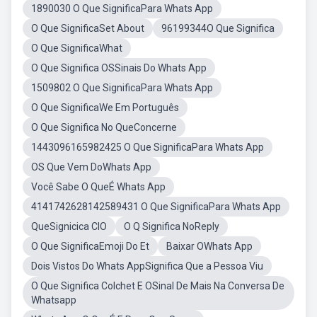
1890030 O Que SignificaPara Whats App
O Que SignificaSet About
96199344O Que Significa
O Que SignificaWhat
O Que Significa OSSinais Do Whats App
1509802 O Que SignificaPara Whats App
O Que SignificaWe Em Português
O Que Significa No QueConcerne
1443096165982425 O Que SignificaPara Whats App
OS Que Vem DoWhats App
Você Sabe O QueÉ Whats App
4141742628142589431 O Que SignificaPara Whats App
QueSignicica CIO
O Q Significa NoReply
O Que SignificaEmoji Do Et
Baixar OWhats App
Dois Vistos Do Whats AppSignifica Que a Pessoa Viu
O Que Significa Colchet E OSinal De Mais Na Conversa De
Whatsapp