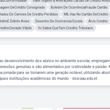
NãoConformidade
Valor Sujeito a Alterações Cartao De Credito Avis
magem DeCrédito Consignado
Boletim De OcorrênciaFraude Cartão
Dados De Cartoes De Credito Perdidos
MIL Has No Cartão DeCrédito
éditoE Débito Aviso
Desenho De Ocorrencia Escola
Arco Credito
réditoClonado Válido
Vc Sabia QueTem Credito Tributario
 ao desenvolvimento dos alunos no ambiente escolar, empregan
nexões genuínas e são alimentados por criatividade e paixão. 
a jornada para se tornarem uma geração notável, utilizando abo
ipais instituições acadêmicas do mundo - dsw.aau.edu.et.