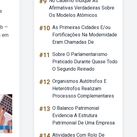
#9
No Caderno Indique As
Afirmativas Verdadeiras Sobre
e
Os Modelos Atômicos
eb —
#10
As Primeiras Cidades E/ou
Fortificações Na Modernidade
s em
Eram Chamadas De
#11
Sobre O Parlamentarismo
Praticado Durante Quase Todo
O Segundo Reinado
#12
Organismos Autótrofos E
Heterótrofos Realizam
Processos Complementares
#13
O Balanco Patrimonial
Evidencia A Estrutura
Patrimonial De Uma Empresa
#14
Atividades Com Rolo De