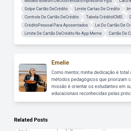
Modelo Boletim DeOcorrência Empréstimo Fgts
Card 
Golpe Cartão DeCrédito
Limite Cartao De Credito
I
Controle De Cartão DeCrédito
Tabela CréditoICMS
CréditoPessoal Para Aposentados
Lei Do Cartão De Cr
Limite De Cartão DeCrédito No App Meme
Cartão De C
Emelie
Como mentor, minha dedicação é total
métodos pedagógicos que priorizam co
missão é orientar os estudantes em su
educacionais reconhecidas pelas princ
Related Posts