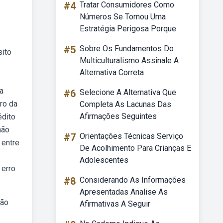
#4
Tratar Consumidores Como
Números Se Tornou Uma
Estratégia Perigosa Porque
#5
Sobre Os Fundamentos Do
sito
Multiculturalismo Assinale A
Alternativa Correta
a
#6
Selecione A Alternativa Que
ro da
Completa As Lacunas Das
Afirmações Seguintes
édito
não
#7
Orientações Técnicas Serviço
 entre
De Acolhimento Para Crianças E
Adolescentes
 erro
#8
Considerando As Informações
Apresentadas Analise As
não
Afirmativas A Seguir