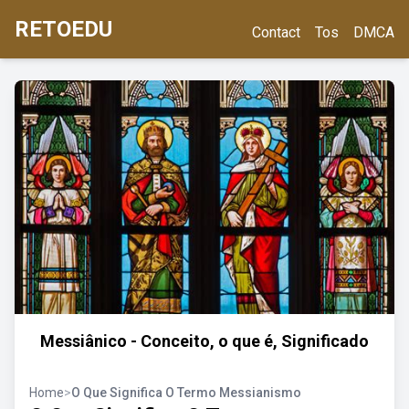
RETOEDU
Contact
Tos
DMCA
Messiânico - Conceito, o que é, Significado
Home
>
O Que Significa O Termo Messianismo