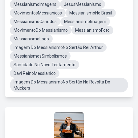
MessianismoImagens
JesusMessianismo
MovimentosMessianicos
MessianismoNo Brasil
MessianismoCanudos
MessianismoImagem
MovimentoDo Messianismo
MessianismoFoto
MessianismoLogo
Imagem Do MessianismoNo Sertão Rei Arthur
MessianismosSimbolismos
Santidade No Novo Testamento
Davi ReinoMessianico
Imagem Do MessianismoNo Sertão Na Revolta Do
Muckers