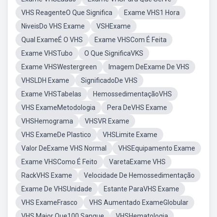
VHS ReagenteO Que Significa
Exame VHS1 Hora
NiveisDo VHS Exame
VSHExame
Qual ExameÉ O VHS
Exame VHSCom É Feita
Exame VHSTubo
O Que SignificaVKS
Exame VHSWestergreen
Imagem DeExame De VHS
VHSLDH Exame
SignificadoDe VHS
Exame VHSTabelas
HemossedimentaçãoVHS
VHS ExameMetodologia
Pera DeVHS Exame
VHSHemograma
VHSVR Exame
VHS ExameDe Plastico
VHSLimite Exame
Valor DeExame VHS Normal
VHSEquipamento Exame
Exame VHSComo É Feito
VaretaExame VHS
RackVHS Exame
Velocidade De Hemossedimentação
Exame De VHSUnidade
Estante ParaVHS Exame
VHS ExameFrasco
VHS Aumentado ExameGlobular
VHS Maior Que100 Sangue
VHSHematologia