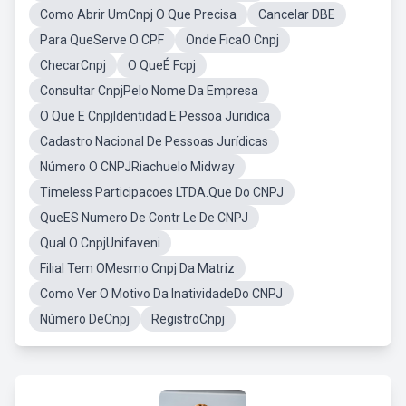
Como Abrir UmCnpj O Que Precisa
Cancelar DBE
Para QueServe O CPF
Onde FicaO Cnpj
ChecarCnpj
O QueÉ Fcpj
Consultar CnpjPelo Nome Da Empresa
O Que E CnpjIdentidad E Pessoa Juridica
Cadastro Nacional De Pessoas Jurídicas
Número O CNPJRiachuelo Midway
Timeless Participacoes LTDA.Que Do CNPJ
QueES Numero De Contr Le De CNPJ
Qual O CnpjUnifaveni
Filial Tem OMesmo Cnpj Da Matriz
Como Ver O Motivo Da InatividadeDo CNPJ
Número DeCnpj
RegistroCnpj