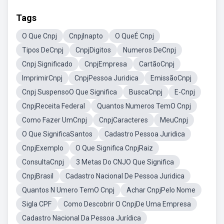
Tags
O Que Cnpj
CnpjInapto
O QueÉ Cnpj
Tipos DeCnpj
CnpjDigitos
Numeros DeCnpj
Cnpj Significado
CnpjEmpresa
CartãoCnpj
ImprimirCnpj
CnpjPessoa Juridica
EmissãoCnpj
Cnpj SuspensoO Que Significa
BuscaCnpj
E-Cnpj
CnpjReceita Federal
Quantos Numeros TemO Cnpj
Como Fazer UmCnpj
CnpjCaracteres
MeuCnpj
O Que SignificaSantos
Cadastro Pessoa Juridica
CnpjExemplo
O Que Significa CnpjRaiz
ConsultaCnpj
3 Metas Do CNJO Que Significa
CnpjBrasil
Cadastro Nacional De Pessoa Juridica
Quantos N Umero TemO Cnpj
Achar CnpjPelo Nome
Sigla CPF
Como Descobrir O CnpjDe Uma Empresa
Cadastro Nacional Da Pessoa Jurídica