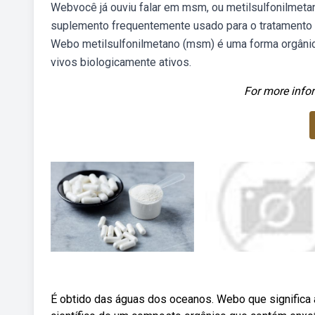
Webvocê já ouviu falar em msm, ou metilsulfonilme
suplemento frequentemente usado para o tratamento da
Webo metilsulfonilmetano (msm) é uma forma orgânic
vivos biologicamente ativos.
For more infor
É obtido das águas dos oceanos. Webo que significa