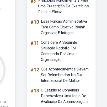
#9
Princípios Fundamentais Para
Uma Prescrição De Exercícios
a.
Físicos Eficaz
#10
Essa Funcao Administrativa
Tem Como Objetivo Reunir
Organizar E Integrar
#11
Considere A Seguinte
Situação Rodolfo Foi
Contratado Por Uma
Organização
#12
Que Acontecimentos Devem
Ser Relembrados No Dia
Internacional Da Mulher
#13
O Estudioso Comenius
Desenvolveu Uma Ideia De
nome
Avaliação Da Aprendizagem