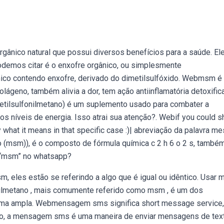
ânico natural que possui diversos benefícios para a saúde. El
odemos citar é o enxofre orgânico, ou simplesmente
ico contendo enxofre, derivado do dimetilsulfóxido. Webmsm é
lágeno, também alivia a dor, tem ação antiinflamatória detoxific
ilsulfonilmetano) é um suplemento usado para combater a
 os níveis de energia. Isso atrai sua atenção?. Webif you could s
 what it means in that specific case :)| abreviação da palavra m
o (msm)), é o composto de fórmula química c 2 h 6 o 2 s, també
a “msm” no whatsapp?
 eles estão se referindo a algo que é igual ou idêntico. Usar
ilmetano , mais comumente referido como msm , é um dos
uma ampla. Webmensagem sms significa short message service
o, a mensagem sms é uma maneira de enviar mensagens de text