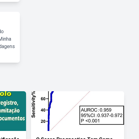
do
Minha
rdagens