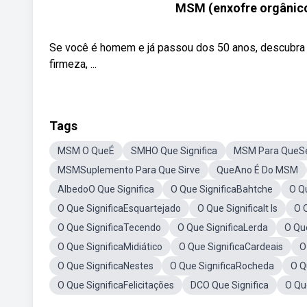
MSM (enxofre orgânico)
Se você é homem e já passou dos 50 anos, descubra 
firmeza, ...
Tags
MSM O QueÉ
SMHO Que Significa
MSM Para QueS
MSMSuplemento Para Que Sirve
QueAno É Do MSM
AlbedoO Que Significa
O Que SignificaBahtche
O Qu
O Que SignificaEsquartejado
O Que SignificaIt Is
O 
O Que SignificaTecendo
O Que SignificaLerda
O Qu
O Que SignificaMidiático
O Que SignificaCardeais
O
O Que SignificaNestes
O Que SignificaRocheda
O Q
O Que SignificaFelicitações
DCO Que Significa
O Que