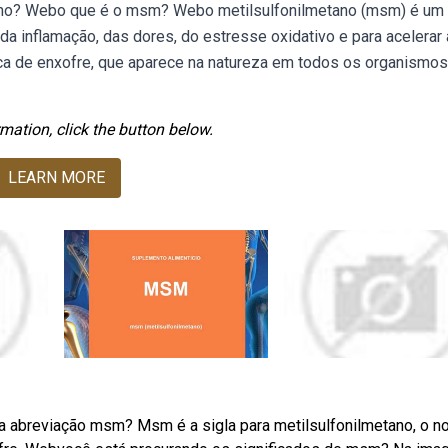
tano? Webo que é o msm? Webo metilsulfonilmetano (msm) é um
 inflamação, das dores, do estresse oxidativo e para acelerar 
a de enxofre, que aparece na natureza em todos os organismos
mation, click the button below.
LEARN MORE
 a abreviação msm? Msm é a sigla para metilsulfonilmetano, o 