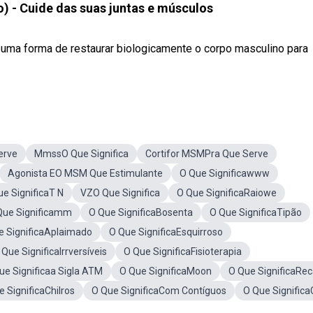
 - Cuide das suas juntas e músculos
uma forma de restaurar biologicamente o corpo masculino para
erve
MmssO Que Significa
Cortifor MSMPra Que Serve
Agonista EO MSM Que Estimulante
O Que Significawww
e SignificaT N
VZO Que Significa
O Que SignificaRaiowe
Que Significamm
O Que SignificaBosenta
O Que SignificaTipão
e SignificaAplaimado
O Que SignificaEsquirroso
 Que SignificaIrrversíveis
O Que SignificaFisioterapia
ue Significaa Sigla ATM
O Que SignificaMoon
O Que SignificaRe
 SignificaChilros
O Que SignificaCom Contíguos
O Que Significa