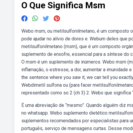
O Que Significa Msm
Webo msm, ou metilsulfonilmetano, é um composto org
pode ajudar no alívio de dores e. Webum deles que p
metilsulfonilmetano (msm), que é um composto orgân
suplemento de enxofre, essencial para a síntese do co
O msm é um suplemento de inúmeros. Webo msm (met
inflamação, o estresse, a dor, aumentar a imunidade e
the sentence where you saw it, we can tell you exactly
Webdimetil sulfona ou (para facer metilsulfonilmetan
representado como so 2 (ch 3) 2. Webo que signific
É uma abreviação de “mesmo”. Quando alguém diz msm,
no whatsapp. Webo suplemento dietético metilsulfon
suplementos recomendados por especialistas para 
português, serviço de mensagens curtas. Desse mod