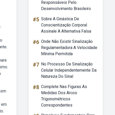
Responsáveis Pelo
Desenvolvimento Brasileiro
#5
Sobre A Ginástica De
Conscientização Corporal
e
Assinale A Alternativa Falsa
 o
#6
Onde Não Existir Sinalização
ante.
Regulamentadora A Velocidade
Mínima Permitida
hare
#7
No Processo De Sinalização
esmo.
Celular Independentemente Da
m
Natureza Do Sinal
#8
Complete Nas Figuras As
 msm
Medidas Dos Arcos
Trigonométricos
, em
Correspondentes
o.