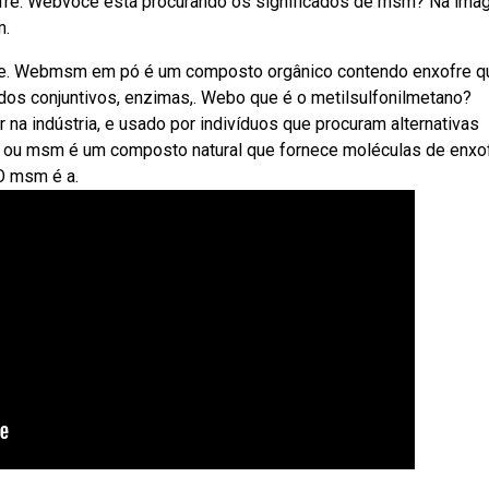
ofre. Webvocê está procurando os significados de msm? Na ima
m.
 de. Webmsm em pó é um composto orgânico contendo enxofre q
os conjuntivos, enzimas,. Webo que é o metilsulfonilmetano?
a indústria, e usado por indivíduos que procuram alternativas
no ou msm é um composto natural que fornece moléculas de enxof
O msm é a.