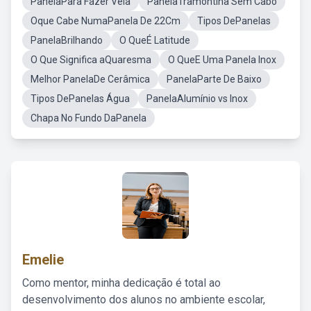
PanelaPara Fazer Vela
PanelaTramontina Sem Cabo
Oque Cabe NumaPanela De 22Cm
Tipos DePanelas
PanelaBrilhando
O QueÉ Latitude
O Que Significa aQuaresma
O QueE Uma Panela Inox
Melhor PanelaDe Cerâmica
PanelaParte De Baixo
Tipos DePanelas Água
PanelaAlumínio vs Inox
Chapa No Fundo DaPanela
Emelie
Como mentor, minha dedicação é total ao
desenvolvimento dos alunos no ambiente escolar,