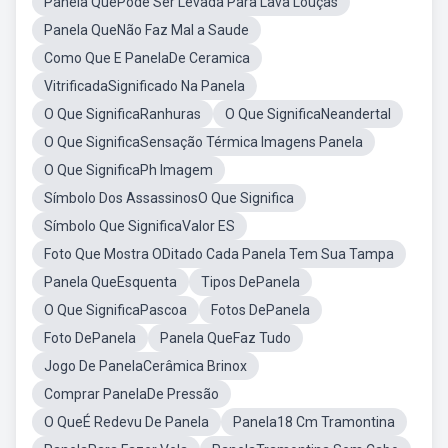
Panela QuePode Ser Levada Para Lava Louças
Panela QueNão Faz Mal a Saude
Como Que E PanelaDe Ceramica
VitrificadaSignificado Na Panela
O Que SignificaRanhuras
O Que SignificaNeandertal
O Que SignificaSensação Térmica Imagens Panela
O Que SignificaPh Imagem
Símbolo Dos AssassinosO Que Significa
Símbolo Que SignificaValor ES
Foto Que Mostra ODitado Cada Panela Tem Sua Tampa
Panela QueEsquenta
Tipos DePanela
O Que SignificaPascoa
Fotos DePanela
Foto DePanela
Panela QueFaz Tudo
Jogo De PanelaCerâmica Brinox
Comprar PanelaDe Pressão
O QueÉ Redevu De Panela
Panela18 Cm Tramontina