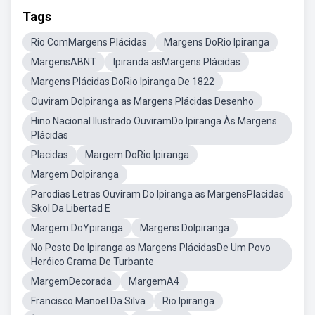
Tags
Rio ComMargens Plácidas
Margens DoRio Ipiranga
MargensABNT
Ipiranda asMargens Plácidas
Margens Plácidas DoRio Ipiranga De 1822
Ouviram DoIpiranga as Margens Plácidas Desenho
Hino Nacional Ilustrado OuviramDo Ipiranga Às Margens
Plácidas
Placidas
Margem DoRio Ipiranga
Margem DoIpiranga
Parodias Letras Ouviram Do Ipiranga as MargensPlacidas
Skol Da Libertad E
Margem DoYpiranga
Margens DoIpiranga
No Posto Do Ipiranga as Margens PlácidasDe Um Povo
Heróico Grama De Turbante
MargemDecorada
MargemA4
Francisco Manoel Da Silva
Rio Ipiranga