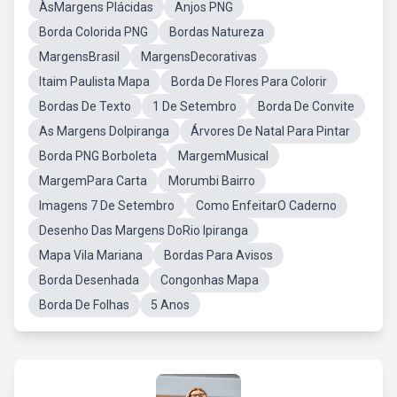
ÀsMargens Plácidas
Anjos PNG
Borda Colorida PNG
Bordas Natureza
MargensBrasil
MargensDecorativas
Itaim Paulista Mapa
Borda De Flores Para Colorir
Bordas De Texto
1 De Setembro
Borda De Convite
As Margens DoIpiranga
Árvores De Natal Para Pintar
Borda PNG Borboleta
MargemMusical
MargemPara Carta
Morumbi Bairro
Imagens 7 De Setembro
Como EnfeitarO Caderno
Desenho Das Margens DoRio Ipiranga
Mapa Vila Mariana
Bordas Para Avisos
Borda Desenhada
Congonhas Mapa
Borda De Folhas
5 Anos