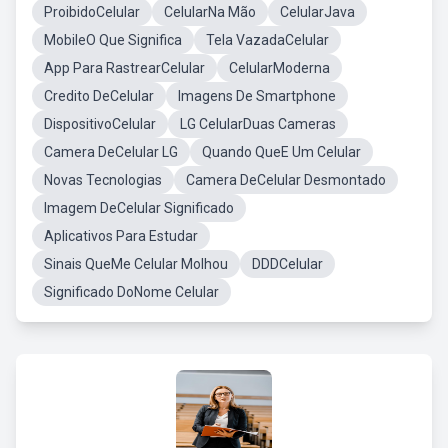
ProibidoCelular
CelularNa Mão
CelularJava
MobileO Que Significa
Tela VazadaCelular
App Para RastrearCelular
CelularModerna
Credito DeCelular
Imagens De Smartphone
DispositivoCelular
LG CelularDuas Cameras
Camera DeCelular LG
Quando QueE Um Celular
Novas Tecnologias
Camera DeCelular Desmontado
Imagem DeCelular Significado
Aplicativos Para Estudar
Sinais QueMe Celular Molhou
DDDCelular
Significado DoNome Celular