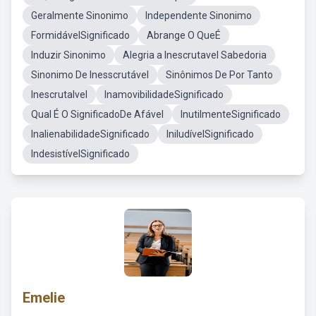
Geralmente Sinonimo
Independente Sinonimo
FormidávelSignificado
Abrange O QueÉ
Induzir Sinonimo
Alegria a Inescrutavel Sabedoria
Sinonimo De Inesscrutável
Sinônimos De Por Tanto
Inescrutalvel
InamovibilidadeSignificado
Qual É O SignificadoDe Afável
InutilmenteSignificado
InalienabilidadeSignificado
IniludívelSignificado
IndesistívelSignificado
Emelie