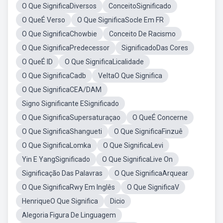
O Que SignificaDiversos
ConceitoSignificado
O QueÉ Verso
O Que SignificaSocle Em FR
O Que SignificaChowbie
Conceito De Racismo
O Que SignificaPredecessor
SignificadoDas Cores
O QueÉ ID
O Que SignificaLicalidade
O Que SignificaCadb
VeltaO Que Significa
O Que SignificaCEA/DAM
Signo Significante ESignificado
O Que SignificaSupersaturaçao
O QueÉ Concerne
O Que SignificaShangueti
O Que SignificaFinzuê
O Que SignificaLomka
O Que SignificaLevi
Yin E YangSignificado
O Que SignificaLive On
Significação Das Palavras
O Que SignificaArquear
O Que SignificaRwy Em Inglês
O Que SignificaV
HenriqueO Que Significa
Dicio
Alegoria Figura De Linguagem