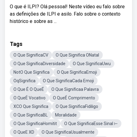
O que é ILPI? Olá pessoal! Neste vídeo eu falo sobre
as definições de ILPI e asilo. Falo sobre o contexto
histórico e sobre as ...
Tags
O Que SignificaCV
O Que Significa ONatal
O Que SignificaDiversidade
O Que SignificaUwu
NotO Que Significa
O Que SignificaEmoji
OqSignifica
O Que SignificaCada Emoji
O Que É O QueÉ
O Que Significaa Palavra
O QueÉ Vocativo
O QueÉ Comprimento
XCO Que Significa
O Que SignificaFidiligo
O Que SignificaBL
Moralidade
O Que SignificaHomitit
O Que SignificaEsse Sinal ⊢
O QueE XD
O Que SignificaUsualmente