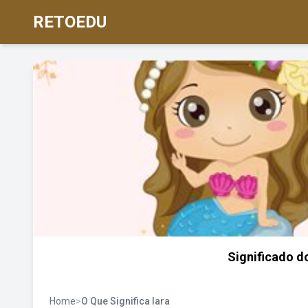
RETOEDU
Significado d
Home
>
O Que Significa Iara