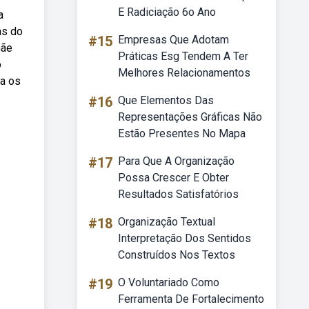
E Radiciação 6o Ano
a
as do
#15
Empresas Que Adotam
mãe
Práticas Esg Tendem A Ter
o
Melhores Relacionamentos
va os
#16
Que Elementos Das
Representações Gráficas Não
Estão Presentes No Mapa
#17
Para Que A Organização
Possa Crescer E Obter
Resultados Satisfatórios
#18
Organização Textual
Interpretação Dos Sentidos
Construídos Nos Textos
#19
O Voluntariado Como
Ferramenta De Fortalecimento