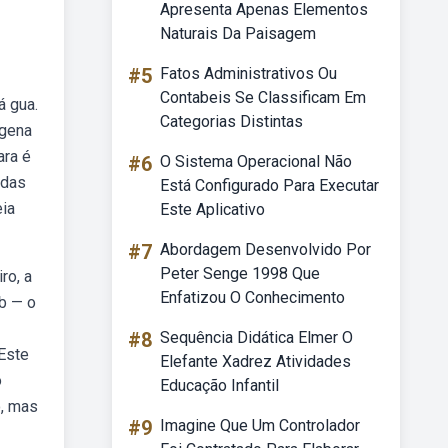
Apresenta Apenas Elementos
Naturais Da Paisagem
#5
Fatos Administrativos Ou
Contabeis Se Classificam Em
á gua.
Categorias Distintas
ígena
ara é
#6
O Sistema Operacional Não
 das
Está Configurado Para Executar
eia
Este Aplicativo
#7
Abordagem Desenvolvido Por
Peter Senge 1998 Que
ro, a
Enfatizou O Conhecimento
eb — o
#8
Sequência Didática Elmer O
 Este
Elefante Xadrez Atividades
o
Educação Infantil
o, mas
#9
Imagine Que Um Controlador