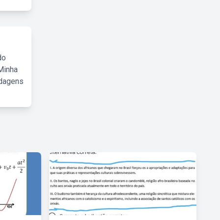
do
Minha
rdagens