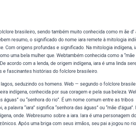
folclore brasileiro, sendo também muito conhecida como m ãe d’ 
Webem resumo, o significado do nome iara remete à mitologia ind
e. Com origens profundas e significado. Na mitologia indígena, i
ta como uma bela mulher que. Webtambém conhecida como a “mãe
 De acordo com a lenda, de origem indígena, iara é uma linda ser
e fascinantes histórias do folclore brasileiro.
e lagos, seduzindo os homens. Web — segundo o folclore brasilei
erreira indígena, conhecida por sua coragem e pela sua beleza. W
as águas” ou “senhora do rio”. É um nome comum entre as tribos
, a palavra “iara” significa “senhora das águas” ou “mãe d’água”.
ndígena, onde. Webresumo sobre a iara. Iara é uma personagem d
azônicos. Após uma briga com seus irmãos, seu pai a jogou no ri