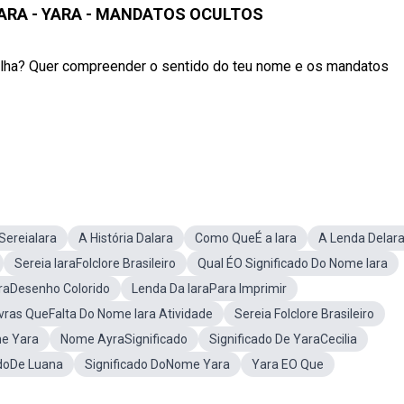
IARA - YARA - MANDATOS OCULTOS
filha? Quer compreender o sentido do teu nome e os mandatos
SereiaIara
A História DaIara
Como QueÉ a Iara
A Lenda DeIar
Sereia IaraFolclore Brasileiro
Qual ÉO Significado Do Nome Iara
araDesenho Colorido
Lenda Da IaraPara Imprimir
vras QueFalta Do Nome Iara Atividade
Sereia Folclore Brasileiro
me Yara
Nome AyraSignificado
Significado De YaraCecilia
adoDe Luana
Significado DoNome Yara
Yara EO Que