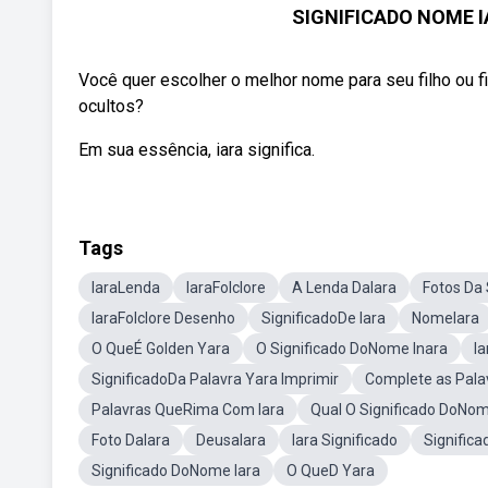
SIGNIFICADO NOME 
Você quer escolher o melhor nome para seu filho ou 
ocultos?
Em sua essência, iara significa.
Tags
IaraLenda
IaraFolclore
A Lenda DaIara
Fotos Da 
IaraFolclore Desenho
SignificadoDe Iara
NomeIara
O QueÉ Golden Yara
O Significado DoNome Inara
I
SignificadoDa Palavra Yara Imprimir
Complete as Pala
Palavras QueRima Com Iara
Qual O Significado DoNo
Foto DaIara
DeusaIara
Iara Significado
Signific
Significado DoNome Iara
O QueD Yara