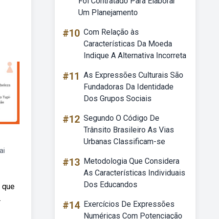
Foi Contratado Para Elaborar
Um Planejamento
#10
Com Relação às
Características Da Moeda
Indique A Alternativa Incorreta
#11
As Expressões Culturais São
Fundadoras Da Identidade
Dos Grupos Sociais
#12
Segundo O Código De
Trânsito Brasileiro As Vias
Urbanas Classificam-se
ai
#13
Metodologia Que Considera
As Características Individuais
Dos Educandos
) que
.
#14
Exercícios De Expressões
Numéricas Com Potenciação