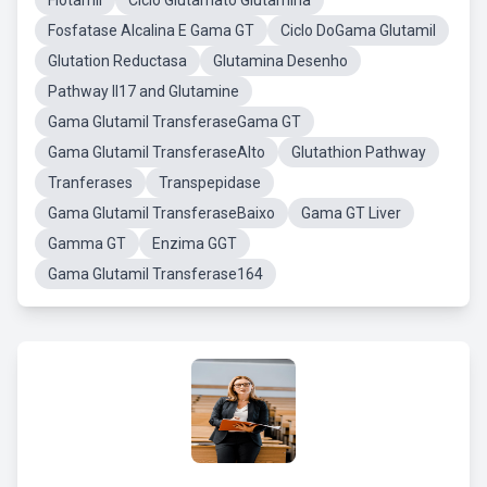
Flotamil
Ciclo Glutamato Glutamina
Fosfatase Alcalina E Gama GT
Ciclo DoGama Glutamil
Glutation Reductasa
Glutamina Desenho
Pathway Il17 and Glutamine
Gama Glutamil TransferaseGama GT
Gama Glutamil TransferaseAlto
Glutathion Pathway
Tranferases
Transpepidase
Gama Glutamil TransferaseBaixo
Gama GT Liver
Gamma GT
Enzima GGT
Gama Glutamil Transferase164