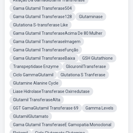
Reação Da GamaGlutamil Transferase
Gama Glutamil Transferase504
Gama Glutamil Transferase128
Glutaminase
Glutationa S-transferase Like
Gama Glutamil TransferaseAcima De 80 Mulher
Gama Glutamil TransferaseImagem
Gama Glutamil TransferaseFunção
Gama Glutamil TransferaseBaixa
GSH Glutathione
Transpeptidase Enzyme
GlicuronilTransferase
Ciclo GammaGlutamil
Glutationa S Tranferase
Glutamine Alanine Cycle
Liase HidrolaseTransferase Oxirredutase
Glutamil TransferaseAlta
GGT GamaGlutamil Transferase 69
Gamma Levels
GlutamilGlutamato
Gama Glutamil TransferaseE Gamopatia Monoclonal