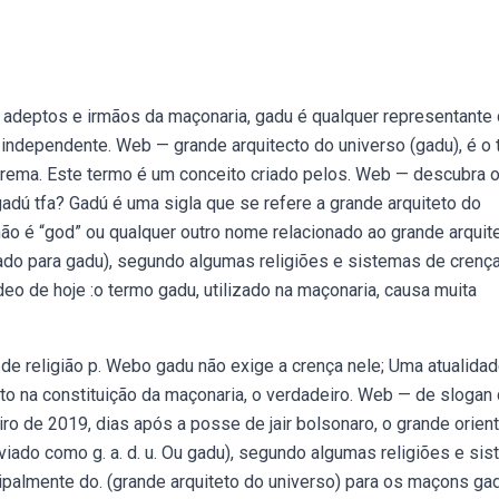
 adeptos e irmãos da maçonaria, gadu é qualquer representante
 independente. Web — grande arquitecto do universo (gadu), é o
prema. Este termo é um conceito criado pelos. Web — descubra 
 gadú tfa? Gadú é uma sigla que se refere a grande arquiteto do
 não é “god” ou qualquer outro nome relacionado ao grande arquit
ado para gadu), segundo algumas religiões e sistemas de crença
deo de hoje :o termo gadu, utilizado na maçonaria, causa muita
de religião p. Webo gadu não exige a crença nele; Uma atualida
to na constituição da maçonaria, o verdadeiro. Web — de slogan
ro de 2019, dias após a posse de jair bolsonaro, o grande orien
eviado como g. a. d. u. Ou gadu), segundo algumas religiões e si
incipalmente do. (grande arquiteto do universo) para os maçons ga