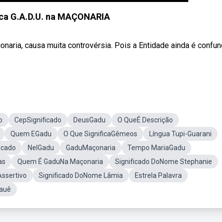
ica G.A.D.U. na MAÇONARIA
onaria, causa muita controvérsia. Pois a Entidade ainda é confun
o
CepSignificado
DeusGadu
O QueÉ Descrição
Quem EGadu
O Que SignificaGêmeos
Língua Tupi-Guarani
icado
NelGadu
GaduMaçonaria
Tempo MariaGadu
as
Quem É GaduNa Maçonaria
Significado DoNome Stephanie
ssertivo
Significado DoNome Lâmia
Estrela Palavra
auê