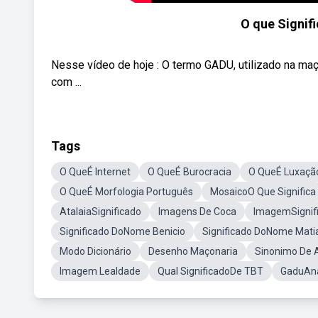
O que Signif
Nesse vídeo de hoje : O termo GADU, utilizado na maç
com ...
Tags
O QueÉ Internet
O QueÉ Burocracia
O QueÉ Luxaçã
O QueÉ Morfologia Português
MosaicoO Que Significa
AtalaiaSignificado
Imagens De Coca
ImagemSignif
Significado DoNome Benicio
Significado DoNome Mati
Modo Dicionário
Desenho Maçonaria
Sinonimo De A
Imagem Lealdade
Qual SignificadoDe TBT
GaduAn