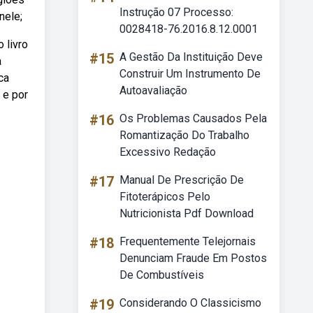
Instrução 07 Processo:
nele;
0028418-76.2016.8.12.0001
 livro
#15
A Gestão Da Instituição Deve
a
Construir Um Instrumento De
ca
Autoavaliação
 e por
#16
Os Problemas Causados Pela
Romantização Do Trabalho
Excessivo Redação
#17
Manual De Prescrição De
Fitoterápicos Pelo
Nutricionista Pdf Download
#18
Frequentemente Telejornais
Denunciam Fraude Em Postos
De Combustíveis
#19
Considerando O Classicismo