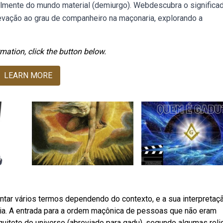
ipalmente do mundo material (demiurgo). Webdescubra o significa
levação ao grau de companheiro na maçonaria, explorando a
mation, click the button below.
LEARN MORE
ntar vários termos dependendo do contexto, e a sua interpretaç
ria. A entrada para a ordem maçônica de pessoas que não eram
rquiteto do universo (abreviado para gadu), segundo algumas reli