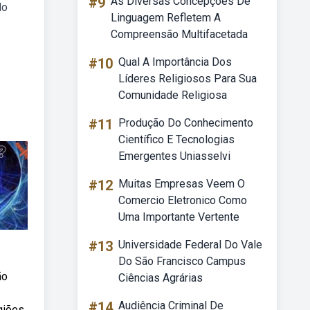
#9
As Diversas Concepções De
do
Linguagem Refletem A
Compreensão Multifacetada
#10
Qual A Importância Dos
Líderes Religiosos Para Sua
Comunidade Religiosa
#11
Produção Do Conhecimento
Científico E Tecnologias
Emergentes Uniasselvi
#12
Muitas Empresas Veem O
Comercio Eletronico Como
Uma Importante Vertente
#13
Universidade Federal Do Vale
Do São Francisco Campus
ão
Ciências Agrárias
#14
Audiência Criminal De
giões