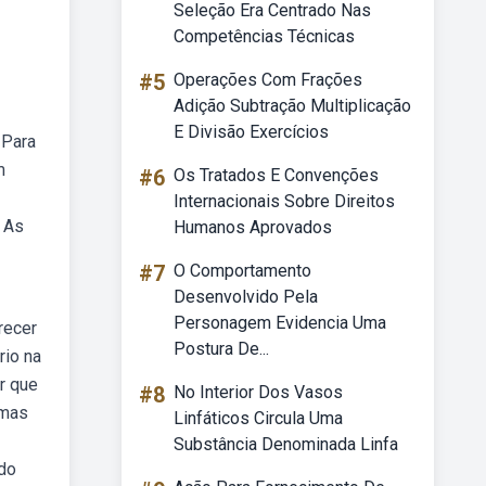
Seleção Era Centrado Nas
Competências Técnicas
#5
Operações Com Frações
Adição Subtração Multiplicação
E Divisão Exercícios
 Para
m
#6
Os Tratados E Convenções
Internacionais Sobre Direitos
. As
Humanos Aprovados
#7
O Comportamento
Desenvolvido Pela
Personagem Evidencia Uma
recer
Postura De...
rio na
r que
#8
No Interior Dos Vasos
emas
Linfáticos Circula Uma
Substância Denominada Linfa
ndo