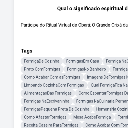
Qual o significado espiritua
Participe do Ritual Virtual de Obará: O Grande Orixá da
Tags
FormigaDe Cozinha
FormigasEm Casa
Formiga Na
Prato ComFormigas
FormigasNo Banheiro
Formiga
Como Acabar Com asFormigas
Imagens DeFormigas 
Limpando CozinhaCom Formigas
Qual FormigaFica Na
AlimentaçaoDas Formigas
Como EspantarFormigas D
Formigas NaEscrivaninha
Formigas NaCulinaria Pern
FormigasPequena Preta De Cozinha
HomensNa Cozin
Como AfastarFormigas
Mesa AcabeFormiga
Formi
Receita Caseira ParaFormigas
Como Acabar Com Form