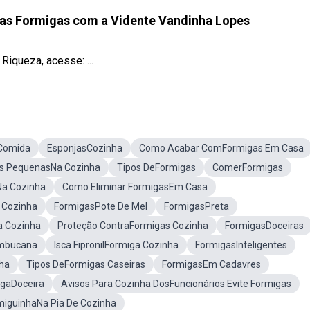
l das Formigas com a Vidente Vandinha Lopes
 Riqueza, acesse: ...
Comida
EsponjasCozinha
Como Acabar ComFormigas Em Casa
s PequenasNa Cozinha
Tipos DeFormigas
ComerFormigas
Na Cozinha
Como Eliminar FormigasEm Casa
 Cozinha
FormigasPote De Mel
FormigasPreta
a Cozinha
Proteção ContraFormigas Cozinha
FormigasDoceiras
ambucana
Isca FipronilFormiga Cozinha
FormigasInteligentes
ha
Tipos DeFormigas Caseiras
FormigasEm Cadavres
gaDoceira
Avisos Para Cozinha DosFuncionários Evite Formigas
iguinhaNa Pia De Cozinha