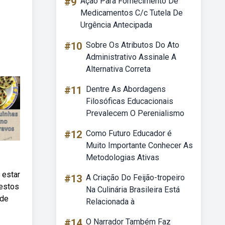
#9
Ação Para Fornecimento De
Medicamentos C/c Tutela De
Urgência Antecipada
#10
Sobre Os Atributos Do Ato
Administrativo Assinale A
Alternativa Correta
#11
Dentre As Abordagens
Filosóficas Educacionais
Prevalecem O Perenialismo
#12
Como Futuro Educador é
Muito Importante Conhecer As
Metodologias Ativas
 estar
#13
A Criação Do Feijão-tropeiro
restos
Na Culinária Brasileira Está
 de
Relacionada à
#14
O Narrador Também Faz