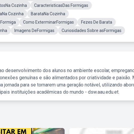
tosNa Cozinha
CaracteristicasDas Formigas
aNa Cozinha
BarataNa Cozinha
eFormiga
Como ExterminarFormigas
Fezes De Barata
inha
Imagens DeFormigas
Curiosidades Sobre asFormigas
 ao desenvolvimento dos alunos no ambiente escolar, empregan
nexões genuínas e são alimentados por criatividade e paixão. 
a jornada para se tornarem uma geração notável, utilizando abo
ipais instituições acadêmicas do mundo - dsw.aau.edu.et.