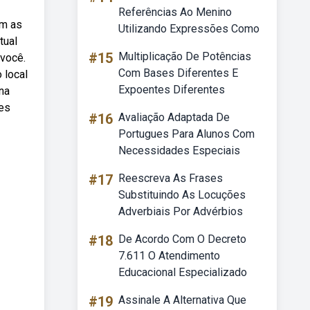
Referências Ao Menino
om as
Utilizando Expressões Como
tual
#15
Multiplicação De Potências
 você.
Com Bases Diferentes E
 local
Expoentes Diferentes
na
ões
#16
Avaliação Adaptada De
Portugues Para Alunos Com
Necessidades Especiais
#17
Reescreva As Frases
Substituindo As Locuções
Adverbiais Por Advérbios
#18
De Acordo Com O Decreto
7.611 O Atendimento
Educacional Especializado
#19
Assinale A Alternativa Que