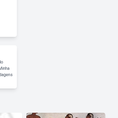
do
Minha
rdagens