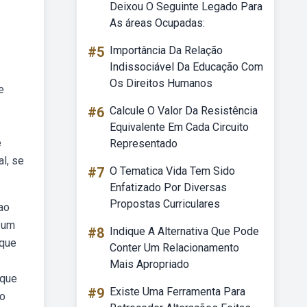
Deixou O Seguinte Legado Para
As áreas Ocupadas:
#5
Importância Da Relação
Indissociável Da Educação Com
Os Direitos Humanos
e
#6
Calcule O Valor Da Resistência
Equivalente Em Cada Circuito
e
Representado
l, se
#7
O Tematica Vida Tem Sido
Enfatizado Por Diversas
Propostas Curriculares
ao
a um
#8
Indique A Alternativa Que Pode
 que
Conter Um Relacionamento
Mais Apropriado
 que
#9
Existe Uma Ferramenta Para
 o