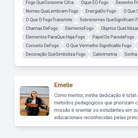
Fogo QueConsome Cifra
Oque EO Fogo
Desenho Pr
Nomes QueLembram Fogo
EnergiaDo Fogo
O Que S
O Que O FogoTransmite
Sobrenomes QueSignificam 
Chamas DeFogo
ElementoFogo
Objetos QueUtiliz
Elementos ParaQue Haja Fogo
Papel De ParedeFogo
Conceito DeFogo
O Que Vermelho SignificaNo Fogo
Decoração QueSimboliza Fogo
Calorimetria
Sonha 
Emelie
Como mentor, minha dedicação é total
métodos pedagógicos que priorizam co
missão é orientar os estudantes em su
educacionais reconhecidas pelas princ