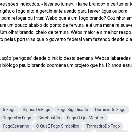
ressões indicadas: «levar ao lume», «lume brando» e certament
ás, o fogo alto é geralmente usado para ferver água ou para
 para refogar ou fritar. Webo que é um fogo brando? Cozinhar e
tura um pouco abaixo do ponto de fervura, e é uma maneira suav
; Um olhar brando, cheio de ternura. Weba maior e a melhor respo
anto pelas portarias que o governo federal vem fazendo desde o 
ação 'perigosa' desde o início desta semana. Webas labaredas
 biólogo paulo brando coordena um projeto que há 12 anos est
s DeFogo
Signos DeFogo
Fogo Significado
DominioDo Fogo
 a OrigemDo Fogo
Combustão
Fogo O QueMantem
FogoEstranho
O QueÉ Fogo Simbolico
TetraedroDo Fogo