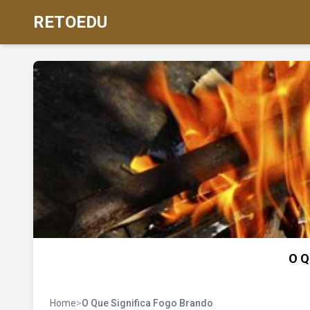
RETOEDU
O Q
Home
>
O Que Significa Fogo Brando