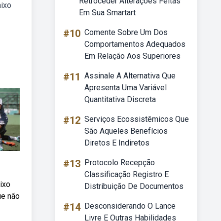
Retroceder Alterações Feitas
aixo
Em Sua Smartart
#10
Comente Sobre Um Dos
Comportamentos Adequados
Em Relação Aos Superiores
#11
Assinale A Alternativa Que
Apresenta Uma Variável
Quantitativa Discreta
#12
Serviços Ecossistêmicos Que
São Aqueles Benefícios
Diretos E Indiretos
#13
Protocolo Recepção
Classificação Registro E
ixo
Distribuição De Documentos
ue não
#14
Desconsiderando O Lance
Livre E Outras Habilidades