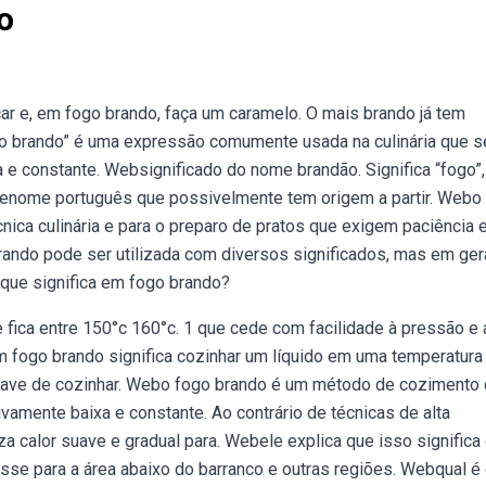
o
 e, em fogo brando, faça um caramelo. O mais brando já tem
go brando” é uma expressão comumente usada na culinária que s
 e constante. Websignificado do nome brandão. Significa “fogo”,
sobrenome português que possivelmente tem origem a partir. Webo
nica culinária e para o preparo de pratos que exigem paciência 
brando pode ser utilizada com diversos significados, mas em gera
 que significa em fogo brando?
e fica entre 150°c 160°c. 1 que cede com facilidade à pressão e 
 em fogo brando significa cozinhar um líquido em uma temperatur
suave de cozinhar. Webo fogo brando é um método de cozimento
vamente baixa e constante. Ao contrário de técnicas de alta
liza calor suave e gradual para. Webele explica que isso significa
sse para a área abaixo do barranco e outras regiões. Webqual é