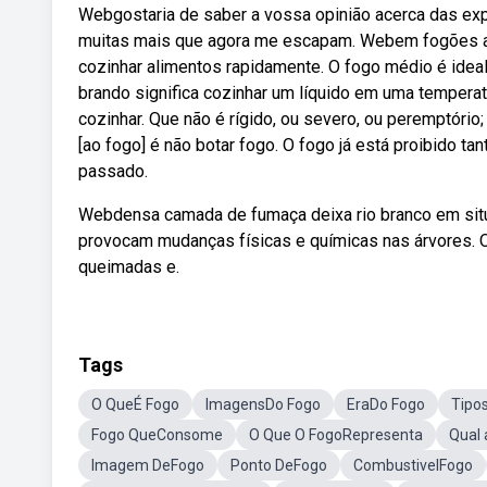
Webgostaria de saber a vossa opinião acerca das exp
muitas mais que agora me escapam. Webem fogões a g
cozinhar alimentos rapidamente. O fogo médio é ideal
brando significa cozinhar um líquido em uma tempera
cozinhar. Que não é rígido, ou severo, ou peremptório
[ao fogo] é não botar fogo. O fogo já está proibido t
passado.
Webdensa camada de fumaça deixa rio branco em situ
provocam mudanças físicas e químicas nas árvores. O
queimadas e.
Tags
O QueÉ Fogo
ImagensDo Fogo
EraDo Fogo
Tipo
Fogo QueConsome
O Que O FogoRepresenta
Qual
Imagem DeFogo
Ponto DeFogo
CombustivelFogo