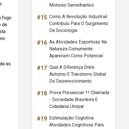
e
Motoras Semelhantes
#15
Como A Revolução Industrial
m fogo
Contribuiu Para O Surgimento
e de
Da Sociologia
sta
ano
#16
As Atividades Esportivas Na
Natureza Comumente
Aparecem Como Potencial
uda as
#17
Qual A Diferença Entre
Autismo E Transtorno Global
Do Desenvolvimento
#18
Prova Presencial 1º Chamada
- Sociedade Brasileira E
Cidadania Unopar
#19
Estimulação Cognitiva
Atividades Cognitivas Para