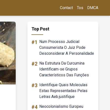
Contact
Tos
DMCA
Top Post
#1
Num Processo Judicial
Consumerista O Juiz Pode
Desconsiderar A Personalidade
#2
Na Estrutura Da Curcumina
Identificam-se Grupos
Característicos Das Funções
#3
Identifique Quais Moleculas
Estao Representadas Pelas
Letras Aeb.justifique
#4
Neocolonialismo Europeu