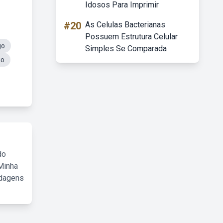
Idosos Para Imprimir
#20
As Celulas Bacterianas
Possuem Estrutura Celular
go
Simples Se Comparada
go
do
Minha
rdagens