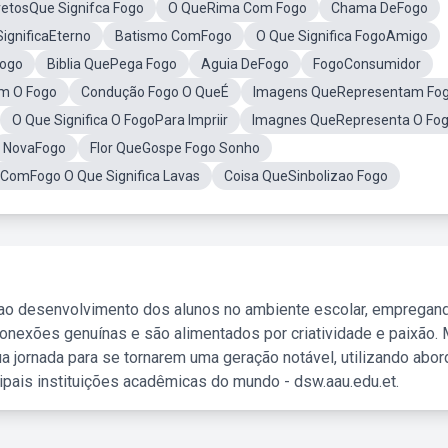
etosQue Signifca Fogo
O QueRima Com Fogo
Chama DeFogo
ignificaEterno
Batismo ComFogo
O Que Significa FogoAmigo
Fogo
Biblia QuePega Fogo
Aguia DeFogo
FogoConsumidor
am O Fogo
Condução Fogo O QueÉ
Imagens QueRepresentam Fo
O Que Significa O FogoPara Impriir
Imagnes QueRepresenta O Fo
NovaFogo
Flor QueGospe Fogo Sonho
ComFogo O Que Significa Lavas
Coisa QueSinbolizao Fogo
 ao desenvolvimento dos alunos no ambiente escolar, empregan
nexões genuínas e são alimentados por criatividade e paixão. 
a jornada para se tornarem uma geração notável, utilizando abo
ipais instituições acadêmicas do mundo - dsw.aau.edu.et.