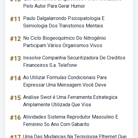
Pelo Autor Para Gerar Humor
#11
Paulo Dalgalarrondo Psicopatologia E
Semiologia Dos Transtornos Mentais
#12
No Ciclo Biogeoquímico Do Nitrogênio
Participam Vários Organismos Vivos
#13
Iresolve Companhia Securitizadora De Creditos
Financeiros S.a. Telefone
#14
Ao Utilizar Fórmulas Condicionais Para
Expressar Uma Mensagem Você Deve
#15
Análise Swot é Uma Ferramenta Estrategica
Amplamente Utilizada Que Visa
#16
Atividades Sistema Reprodutor Masculino E
Feminino 5o Ano Com Gabarito
#17
Uma Das Mudanças Na Tecnologia Ethernet Que