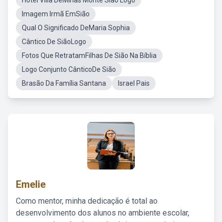
Hotel Villa DeMinas Monte Sião Logo
Imagem Irmã EmSião
Qual O Significado DeMaria Sophia
Cântico De SiãoLogo
Fotos Que RetratamFilhas De Sião Na Bíblia
Logo Conjunto CânticoDe Sião
Brasão Da Família Santana
Israel Pais
Emelie
Como mentor, minha dedicação é total ao
desenvolvimento dos alunos no ambiente escolar,