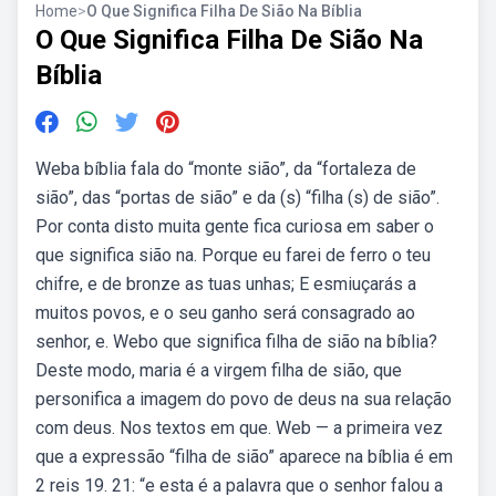
Home
>
O Que Significa Filha De Sião Na Bíblia
O Que Significa Filha De Sião Na
Bíblia
Weba bíblia fala do “monte sião”, da “fortaleza de
sião”, das “portas de sião” e da (s) “filha (s) de sião”.
Por conta disto muita gente fica curiosa em saber o
que significa sião na. Porque eu farei de ferro o teu
chifre, e de bronze as tuas unhas; E esmiuçarás a
muitos povos, e o seu ganho será consagrado ao
senhor, e. Webo que significa filha de sião na bíblia?
Deste modo, maria é a virgem filha de sião, que
personifica a imagem do povo de deus na sua relação
com deus. Nos textos em que. Web — a primeira vez
que a expressão “filha de sião” aparece na bíblia é em
2 reis 19. 21: “e esta é a palavra que o senhor falou a