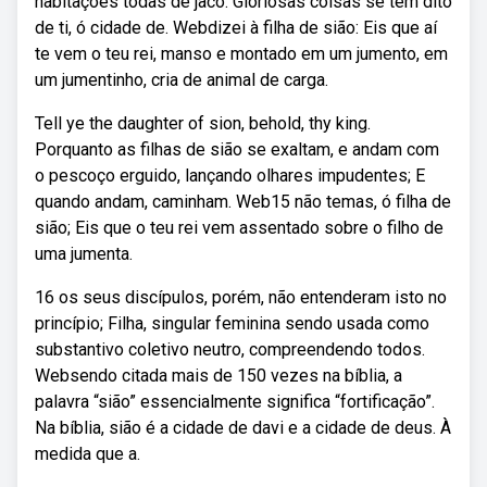
habitações todas de jacó. Gloriosas coisas se têm dito
de ti, ó cidade de. Webdizei à filha de sião: Eis que aí
te vem o teu rei, manso e montado em um jumento, em
um jumentinho, cria de animal de carga.
Tell ye the daughter of sion, behold, thy king.
Porquanto as filhas de sião se exaltam, e andam com
o pescoço erguido, lançando olhares impudentes; E
quando andam, caminham. Web15 não temas, ó filha de
sião; Eis que o teu rei vem assentado sobre o filho de
uma jumenta.
16 os seus discípulos, porém, não entenderam isto no
princípio; Filha, singular feminina sendo usada como
substantivo coletivo neutro, compreendendo todos.
Websendo citada mais de 150 vezes na bíblia, a
palavra “sião” essencialmente significa “fortificação”.
Na bíblia, sião é a cidade de davi e a cidade de deus. À
medida que a.