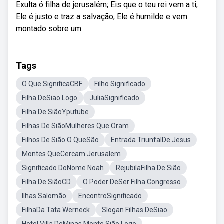
Exulta ó filha de jerusalém; Eis que o teu rei vem a ti;
Ele é justo e traz a salvação; Ele é humilde e vem
montado sobre um.
Tags
O Que SignificaCBF
Filho Significado
Filha DeSiao Logo
JuliaSignificado
Filha De SiãoYputube
Filhas De SiãoMulheres Que Oram
Filhos De Sião O QueSão
Entrada TriunfalDe Jesus
Montes QueCercam Jerusalem
Significado DoNome Noah
RejubilaFilha De Sião
Filha De SiãoCD
O Poder DeSer Filha Congresso
Ilhas Salomão
EncontroSignificado
FilhaDa Tata Werneck
Slogan Filhas DeSiao