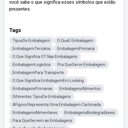
você sabe o que significa esses símbolos que estão
presentes.
Tags
TiposDe Embalagem
O QueE Embalagem
EmbalagemTerciária
EmbalagemPrimaria
O Que Significa OT Nas Embalagens
EmbalagemLogística
Pra QueServe Embalagem
EmbalagemPara Transporte
O Que Significa EmbalagemEm Looking
EmbalagensPrimarias
EmbalagensAlimentos
Diferentes TiposDe Embalagens
AFigura Representa Uma Embalagem Cartonada
EmbalagensAlimentares
EmbalagensBiodegradáveis
Para QueServem as Embalagens