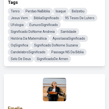
Tags
Tenro
Perdao NaBiblia
Isaque
Belzebu
Jesus Vem
BibliaSignificado
95 Teses De Lutero
Ufologia
EunucoSignificado
Significado DoNome Andreia
Santidade
História Da Matemática
ApostasiaSignificado
OqSignifica
Significado DoNome Suzana
CandelabroSignificado
Passage NS Da Biblia
Selo De Deus
SignificadoDe Amen
Emelie