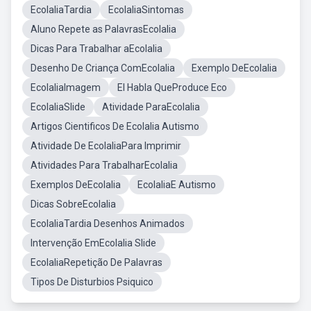
EcolaliaTardia
EcolaliaSintomas
Aluno Repete as PalavrasEcolalia
Dicas Para Trabalhar aEcolalia
Desenho De Criança ComEcolalia
Exemplo DeEcolalia
EcolaliaImagem
El Habla QueProduce Eco
EcolaliaSlide
Atividade ParaEcolalia
Artigos Cientificos De Ecolalia Autismo
Atividade De EcolaliaPara Imprimir
Atividades Para TrabalharEcolalia
Exemplos DeEcolalia
EcolaliaE Autismo
Dicas SobreEcolalia
EcolaliaTardia Desenhos Animados
Intervenção EmEcolalia Slide
EcolaliaRepetição De Palavras
Tipos De Disturbios Psiquico