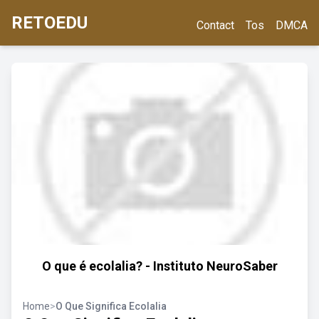
RETOEDU
Contact
Tos
DMCA
O que é ecolalia? - Instituto NeuroSaber
Home
>
O Que Significa Ecolalia