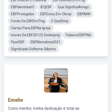
EBFCrescer E Frutificar
EBFColorido Em Png
EBFIdentidad E
IEQEBF
Que SignificaAmigo
EBFProtegidos
EBFEstou Em Obras
EBFIMW
Fundo De EBFEm Png
O QueEbnp
Cartaz Para EBFNa Igreja
Icones Da EBF20122 Sedacpng
Palavra EBFPNG
FlyerEBF
EBFMetodista2021
Significado DoNome Gilberto
Emelie
Como mentor, minha dedicação é total ao