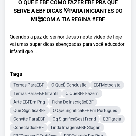
O QUE É EBF COMO FAZER EBF PRA QUE
SERVE A EBF DICAS 💡PARA INICIANTES DO
MI🥰COM A TIA REGINA #EBF
Queridos a paz do senhor Jesus neste vídeo de hoje
vai umas super dicas abençoadas para você educador
infantil que ...
Tags
Temas ParaEBF
O QueÉ Conclusão
EBFMetodista
Temas ParaEBF Infantil
O QueBFF Fazem
Arte EBFEm Png
Ficha De InscriçãoEBF
Que SignificaBFF
O Que SignificaBFF Em Português
Convite ParaEBF
Oq SignificaBest Frend
EBFIgreja
ConectadosEBF
Linda ImagensEBF Slogan