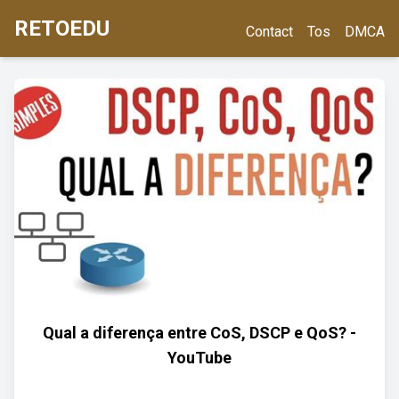
RETOEDU
Contact
Tos
DMCA
Qual a diferença entre CoS, DSCP e QoS? -
YouTube