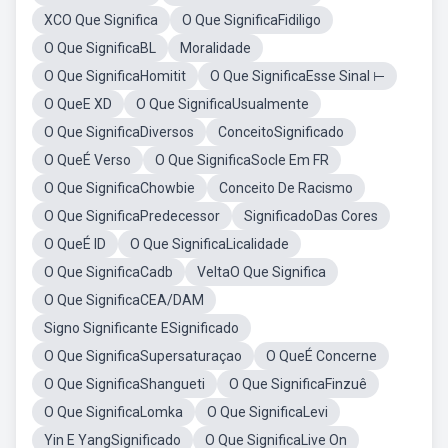
XCO Que Significa
O Que SignificaFidiligo
O Que SignificaBL
Moralidade
O Que SignificaHomitit
O Que SignificaEsse Sinal ⊢
O QueE XD
O Que SignificaUsualmente
O Que SignificaDiversos
ConceitoSignificado
O QueÉ Verso
O Que SignificaSocle Em FR
O Que SignificaChowbie
Conceito De Racismo
O Que SignificaPredecessor
SignificadoDas Cores
O QueÉ ID
O Que SignificaLicalidade
O Que SignificaCadb
VeltaO Que Significa
O Que SignificaCEA/DAM
Signo Significante ESignificado
O Que SignificaSupersaturaçao
O QueÉ Concerne
O Que SignificaShangueti
O Que SignificaFinzuê
O Que SignificaLomka
O Que SignificaLevi
Yin E YangSignificado
O Que SignificaLive On