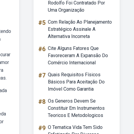
Rodolfo Foi Contratado Por
Uma Organização
#5
Com Relação Ao Planejamento
Estratégico Assinale A
tendo
Alternativa Incorreta
a
#6
Cite Alguns Fatores Que
curar
Favoreceram A Expansão Do
 amor
Comércio Internacional
ra
#7
Quais Requisitos Físicos
cas.
Básicos Para Aceitação Do
Imóvel Como Garantia
cada
#8
Os Generos Devem Se
Constituir Em Instrumentos
eda
Teoricos E Metodologicos
or
#9
O Tematica Vida Tem Sido