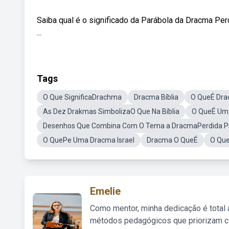
Saiba qual é o significado da Parábola da Dracma Pe
...
Tags
O Que SignificaDrachma
Dracma Bíblia
O QueÉ Dr
As Dez Drakmas SimbolizaO Que Na Bíblia
O QueÉ Um
Desenhos Que Combina Com O Tema a DracmaPerdida P
O QuePe Uma Dracma Israel
Dracma O QueÉ
O Qu
Emelie
Como mentor, minha dedicação é total
métodos pedagógicos que priorizam co