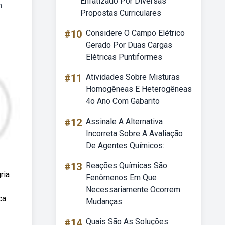
Enfatizado Por Diversas
.
Propostas Curriculares
#10
Considere O Campo Elétrico
Gerado Por Duas Cargas
Elétricas Puntiformes
#11
Atividades Sobre Misturas
Homogêneas E Heterogêneas
4o Ano Com Gabarito
#12
Assinale A Alternativa
Incorreta Sobre A Avaliação
De Agentes Químicos:
#13
Reações Químicas São
ria
Fenômenos Em Que
Necessariamente Ocorrem
ca
Mudanças
#14
Quais São As Soluções