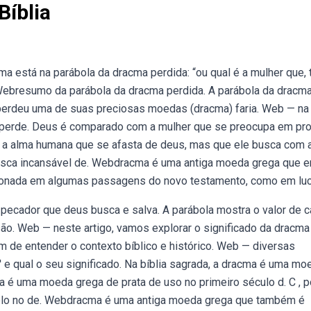
Bíblia
stá na parábola da dracma perdida: “ou qual é a mulher que, 
 Webresumo da parábola da dracma perdida. A parábola da dracm
 perdeu uma de suas preciosas moedas (dracma) faria. Web — na
 perde. Deus é comparado com a mulher que se preocupa em pro
 a alma humana que se afasta de deus, mas que ele busca com
 busca incansável de. Webdracma é uma antiga moeda grega que e
encionada em algumas passagens do novo testamento, como em lu
ecador que deus busca e salva. A parábola mostra o valor de 
ão. Web — neste artigo, vamos explorar o significado da dracma
m de entender o contexto bíblico e histórico. Web — diversas
 e qual o seu significado. Na bíblia sagrada, a dracma é uma mo
é uma moeda grega de prata de uso no primeiro século d. C , p
plo no de. Webdracma é uma antiga moeda grega que também é