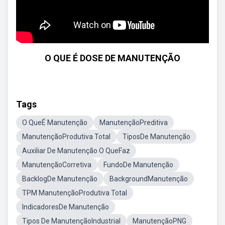
O QUE É DOSE DE MANUTENÇÃO
Tags
O QueÉ Manutenção
ManutençãoPreditiva
ManutençãoProdutiva Total
TiposDe Manutenção
Auxiliar De Manutenção O QueFaz
ManutençãoCorretiva
FundoDe Manutenção
BacklogDe Manutenção
BackgroundManutenção
TPM ManutençãoProdutiva Total
IndicadoresDe Manutenção
Tipos De ManutençãoIndustrial
ManutençãoPNG