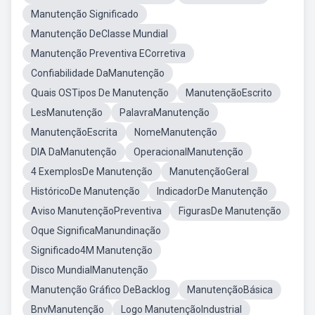
Manutenção Significado
Manutenção DeClasse Mundial
Manutenção Preventiva ECorretiva
Confiabilidade DaManutenção
Quais OSTipos De Manutenção
ManutençãoEscrito
LesManutenção
PalavraManutenção
ManutençãoEscrita
NomeManutenção
DIA DaManutenção
OperacionalManutenção
4 ExemplosDe Manutenção
ManutençãoGeral
HistóricoDe Manutenção
IndicadorDe Manutenção
Aviso ManutençãoPreventiva
FigurasDe Manutenção
Oque SignificaManundinação
Significado4M Manutenção
Disco MundialManutenção
Manutenção Gráfico DeBacklog
ManutençãoBásica
BnvManutenção
Logo ManutençãoIndustrial