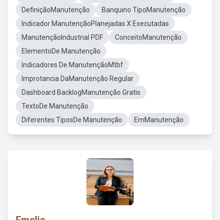
DefiniçãoManutenção
Banquino TipoManutenção
Indicador ManutençãoPlanejadas X Executadas
ManutençãoIndustrial PDF
ConceitoManutenção
ElementoDe Manutenção
Indicadores De ManutençãoMtbf
Improtancia DaManutenção Regular
Dashboard BacklogManutenção Gratis
TextoDe Manutenção
Diferentes TiposDe Manutenção
EmManutenção