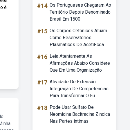
ores
#14
Os Portugueses Chegaram Ao
to é
Território Depois Denominado
Brasil Em 1500
#15
Os Corpos Cetonicos Atuam
Como Reservatorios
Plasmaticos De Acetil-coa
#16
Leia Atentamente As
Afirmações Abaixo Considere
Que Em Uma Organização
#17
Atividade De Extensão:
Integração De Competências
Para Transformar O Eu
#18
Pode Usar Sulfato De
Neomicina Bacitracina Zincica
do
Nas Partes íntimas
Minha