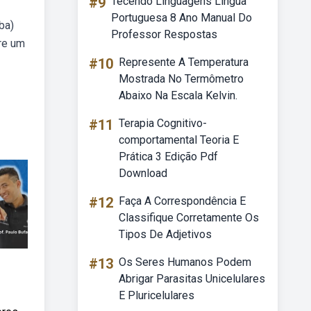
#9
Tecendo Linguagens Língua
Portuguesa 8 Ano Manual Do
ba)
Professor Respostas
pre um
#10
Represente A Temperatura
Mostrada No Termômetro
Abaixo Na Escala Kelvin.
#11
Terapia Cognitivo-
comportamental Teoria E
Prática 3 Edição Pdf
Download
#12
Faça A Correspondência E
Classifique Corretamente Os
Tipos De Adjetivos
#13
Os Seres Humanos Podem
Abrigar Parasitas Unicelulares
E Pluricelulares