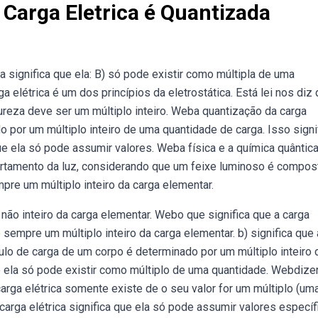
 Carga Eletrica é Quantizada
 significa que ela: B) só pode existir como múltipla de uma
 elétrica é um dos princípios da eletrostática. Está lei nos diz 
ureza deve ser um múltiplo inteiro. Weba quantização da carga
 por um múltiplo inteiro de uma quantidade de carga. Isso signi
que ela só pode assumir valores. Weba física e a química quântic
tamento da luz, considerando que um feixe luminoso é compos
mpre um múltiplo inteiro da carga elementar.
 não inteiro da carga elementar. Webo que significa que a carga
 é sempre um múltiplo inteiro da carga elementar. b) significa que 
dulo de carga de um corpo é determinado por um múltiplo inteiro 
ue ela só pode existir como múltiplo de uma quantidade. Webdize
carga elétrica somente existe de o seu valor for um múltiplo (um
arga elétrica significa que ela só pode assumir valores específ