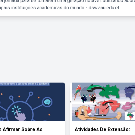
a jornada para se tornarem uma geração notável, utilizando abo
ipais instituições acadêmicas do mundo - dsw.aau.edu.et.
 Afirmar Sobre As
Atividades De Extensão: