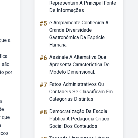
Representam A Principal Fonte
De Informações
#5
é Amplamente Conhecida A
Grande Diversidade
Gastronômica Da Espécie
que a
Humana
fica
#6
Assinale A Alternativa Que
a são
Apresenta Característica Do
Modelo Dimensional.
to por
#7
Fatos Administrativos Ou
Contabeis Se Classificam Em
Categorias Distintas
a
de
#8
Democratização Da Escola
r que
Publica A Pedagogia Critico
a
Social Dos Conteudos
icos