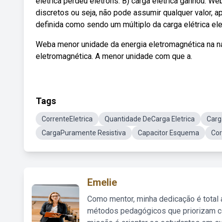
elétrica perdeu elétrons. B) carga elétrica ganhou. W
discretos ou seja, não pode assumir qualquer valor, a
definida como sendo um múltiplo da carga elétrica elem
Weba menor unidade da energia eletromagnética na na
eletromagnética. A menor unidade com que a.
Tags
CorrenteEletrica
Quantidade DeCarga Eletrica
Carg
CargaPuramente Resistiva
Capacitor Esquema
Cor
Emelie
Como mentor, minha dedicação é total
métodos pedagógicos que priorizam co