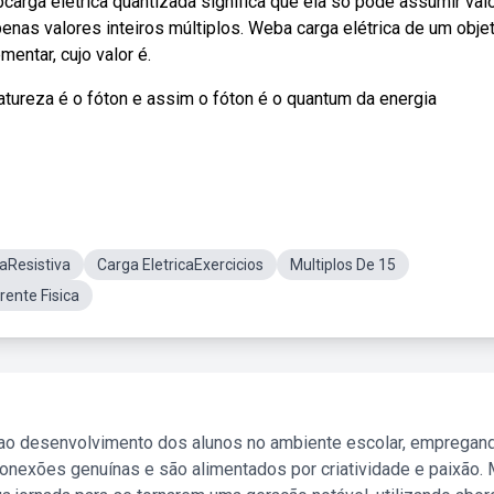
ebcarga elétrica quantizada significa que ela só pode assumir val
penas valores inteiros múltiplos. Weba carga elétrica de um obje
entar, cujo valor é.
tureza é o fóton e assim o fóton é o quantum da energia
aResistiva
Carga EletricaExercicios
Multiplos De 15
rente Fisica
 ao desenvolvimento dos alunos no ambiente escolar, empregan
nexões genuínas e são alimentados por criatividade e paixão. 