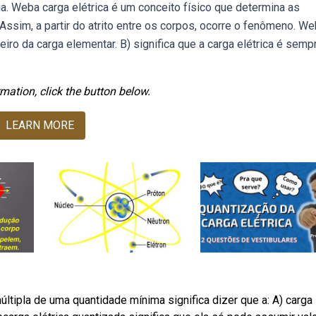
a. Weba carga elétrica é um conceito físico que determina as
ssim, a partir do atrito entre os corpos, ocorre o fenômeno. We
teiro da carga elementar. B) significa que a carga elétrica é sem
mation, click the button below.
LEARN MORE
ltipla de uma quantidade mínima significa dizer que a: A) carga