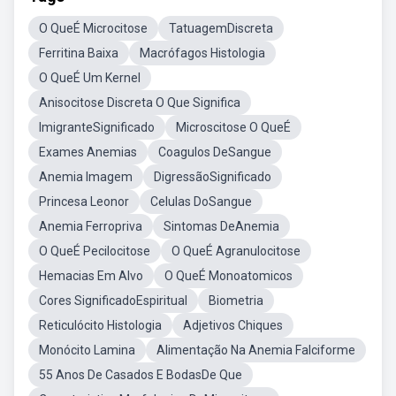
O QueÉ Microcitose
TatuagemDiscreta
Ferritina Baixa
Macrófagos Histologia
O QueÉ Um Kernel
Anisocitose Discreta O Que Significa
ImigranteSignificado
Microscitose O QueÉ
Exames Anemias
Coagulos DeSangue
Anemia Imagem
DigressãoSignificado
Princesa Leonor
Celulas DoSangue
Anemia Ferropriva
Sintomas DeAnemia
O QueÉ Pecilocitose
O QueÉ Agranulocitose
Hemacias Em Alvo
O QueÉ Monoatomicos
Cores SignificadoEspiritual
Biometria
Reticulócito Histologia
Adjetivos Chiques
Monócito Lamina
Alimentação Na Anemia Falciforme
55 Anos De Casados E BodasDe Que