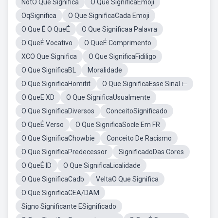
NotO Que Significa
O Que SignificaEmoji
OqSignifica
O Que SignificaCada Emoji
O Que É O QueÉ
O Que Significaa Palavra
O QueÉ Vocativo
O QueÉ Comprimento
XCO Que Significa
O Que SignificaFidiligo
O Que SignificaBL
Moralidade
O Que SignificaHomitit
O Que SignificaEsse Sinal ⊢
O QueE XD
O Que SignificaUsualmente
O Que SignificaDiversos
ConceitoSignificado
O QueÉ Verso
O Que SignificaSocle Em FR
O Que SignificaChowbie
Conceito De Racismo
O Que SignificaPredecessor
SignificadoDas Cores
O QueÉ ID
O Que SignificaLicalidade
O Que SignificaCadb
VeltaO Que Significa
O Que SignificaCEA/DAM
Signo Significante ESignificado