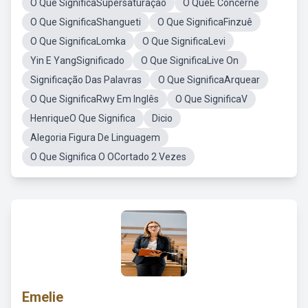
O Que SignificaSupersaturaçao
O QueÉ Concerne
O Que SignificaShangueti
O Que SignificaFinzuê
O Que SignificaLomka
O Que SignificaLevi
Yin E YangSignificado
O Que SignificaLive On
Significação Das Palavras
O Que SignificaArquear
O Que SignificaRwy Em Inglês
O Que SignificaV
HenriqueO Que Significa
Dicio
Alegoria Figura De Linguagem
O Que Significa O OCortado 2 Vezes
Emelie