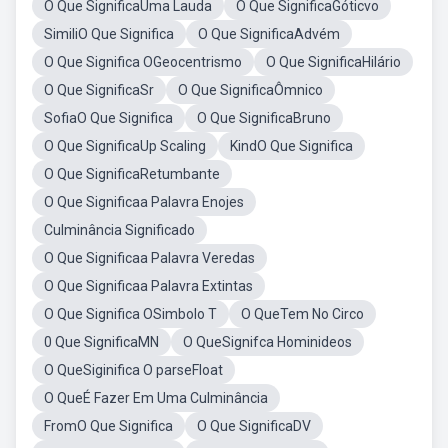
O Que SignificaUma Lauda
O Que SignificaGóticvo
SimiliO Que Significa
O Que SignificaAdvém
O Que Significa OGeocentrismo
O Que SignificaHilário
O Que SignificaSr
O Que SignificaÔmnico
SofiaO Que Significa
O Que SignificaBruno
O Que SignificaUp Scaling
KindO Que Significa
O Que SignificaRetumbante
O Que Significaa Palavra Enojes
Culminância Significado
O Que Significaa Palavra Veredas
O Que Significaa Palavra Extintas
O Que Significa OSimbolo T
O QueTem No Circo
0 Que SignificaMN
O QueSignifca Hominideos
O QueSiginifica O parseFloat
O QueÉ Fazer Em Uma Culminância
FromO Que Significa
O Que SignificaDV