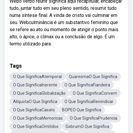
Webo verbo reunir significa aqui recapitular, encabeçar
tudo, juntar tudo em seu pleno sentido, resumir tudo
numa síntese final. A vinda de cristo vai culminar em
seu. Webculminância é um substantivo feminino que
se refere ao ato ou momento de atingir o ponto mais
alto, o ápice, o clímax ou a conclusão de algo. É um
termo utilizado para.
Tags
O Que SignificaAtemporal
QuaresmaO Que Significa
O Que SignificaInerente
O Que SignificaFiandeira
O Que SignificaGlobalização
O Que SignificaConvem
AlíquotaO Que Significa
O Que SignificaReivindicar
O Que SignificaCasato
BOPEO Que Significa
O Que SignificaMemoricas
O Que SignificaPrudencia
O Que SignificaOmitidos
GobrumO Que Significa