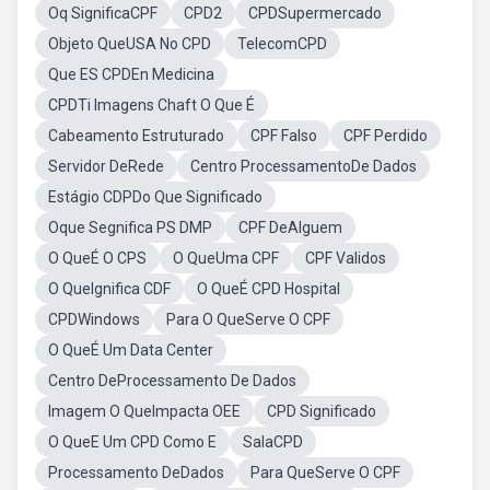
Oq SignificaCPF
CPD2
CPDSupermercado
Objeto QueUSA No CPD
TelecomCPD
Que ES CPDEn Medicina
CPDTi Imagens Chaft O Que É
Cabeamento Estruturado
CPF Falso
CPF Perdido
Servidor DeRede
Centro ProcessamentoDe Dados
Estágio CDPDo Que Significado
Oque Segnifica PS DMP
CPF DeAlguem
O QueÉ O CPS
O QueUma CPF
CPF Validos
O QueIgnifica CDF
O QueÉ CPD Hospital
CPDWindows
Para O QueServe O CPF
O QueÉ Um Data Center
Centro DeProcessamento De Dados
Imagem O QueImpacta OEE
CPD Significado
O QueE Um CPD Como E
SalaCPD
Processamento DeDados
Para QueServe O CPF