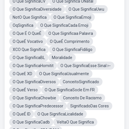
O Que SignificaCV
O Que Significa ONatal
O Que SignificaDiversidade
O Que SignificaUwu
NotO Que Significa
O Que SignificaEmoji
OqSignifica
O Que SignificaCada Emoji
O Que É O QueÉ
O Que Significaa Palavra
O QueÉ Vocativo
O QueÉ Comprimento
XCO Que Significa
O Que SignificaFidiligo
O Que SignificaBL
Moralidade
O Que SignificaHomitit
O Que SignificaEsse Sinal ⊢
O QueE XD
O Que SignificaUsualmente
O Que SignificaDiversos
ConceitoSignificado
O QueÉ Verso
O Que SignificaSocle Em FR
O Que SignificaChowbie
Conceito De Racismo
O Que SignificaPredecessor
SignificadoDas Cores
O QueÉ ID
O Que SignificaLicalidade
O Que SignificaCadb
VeltaO Que Significa