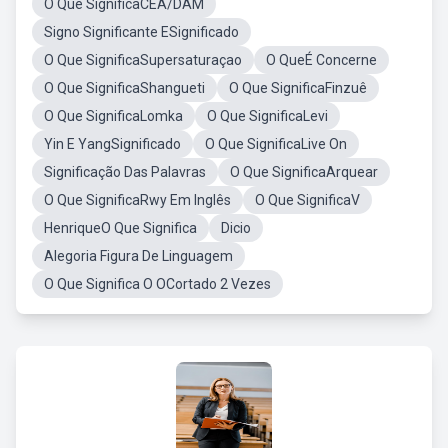
O Que SignificaCEA/DAM
Signo Significante ESignificado
O Que SignificaSupersaturaçao
O QueÉ Concerne
O Que SignificaShangueti
O Que SignificaFinzuê
O Que SignificaLomka
O Que SignificaLevi
Yin E YangSignificado
O Que SignificaLive On
Significação Das Palavras
O Que SignificaArquear
O Que SignificaRwy Em Inglês
O Que SignificaV
HenriqueO Que Significa
Dicio
Alegoria Figura De Linguagem
O Que Significa O OCortado 2 Vezes