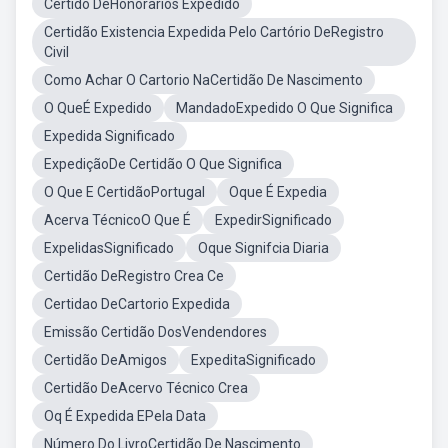
Certido DeHonorarios Expedido
Certidão Existencia Expedida Pelo Cartório DeRegistro
Civil
Como Achar O Cartorio NaCertidão De Nascimento
O QueÉ Expedido
MandadoExpedido O Que Significa
Expedida Significado
ExpediçãoDe Certidão O Que Significa
O Que E CertidãoPortugal
Oque É Expedia
Acerva TécnicoO Que É
ExpedirSignificado
ExpelidasSignificado
Oque Signifcia Diaria
Certidão DeRegistro Crea Ce
Certidao DeCartorio Expedida
Emissão Certidão DosVendendores
Certidão DeAmigos
ExpeditaSignificado
Certidão DeAcervo Técnico Crea
Oq É Expedida EPela Data
Número Do LivroCertidão De Nascimento