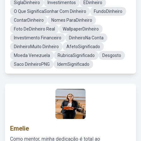
SiglaDinheiro
Investimentos
EDinheiro
O Que SignificaSonhar Com Dinheiro
FundoDinheiro
ContarDinheiro
Nomes ParaDinheiro
Foto DeDinheiro Real
WallpaperDinheiro
Investimento Financeiro
DinheiroNa Conta
DinheiroMuito Dinheiro
AfetoSignificado
Moeda Venezuela
RubricaSignificado
Desgosto
Saco DinheiroPNG
IdemSignificado
Emelie
Como mentor, minha dedicação é total ao