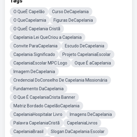
Tags
O QueÉ Capelão
Curso DeCapelania
O QueCapelamia
Figuras DeCapelania
O QueÉ Capelania Cristã
Capelania Lei QueCriou a Capelania
Convite ParaCapelania
Escudo DeCapelania
Capelania Significado
Projeto CapelaniaEscolar
CapelaniaEscolar MPC Logo
Oque É aCapelania
Imagem DeCapelania
Credencial DoConselho De Capelania Missionária
Fundamento DaCapelania
O Que É CapelaniaCrista Banner
Matriz Bordado CapelãoCapelania
CapelaniaHospitalar Livro
Imagens DeCapelania
Palavra CapelaniaCristã
CapelaniaLivros
CapelaniaBrasil
Slogan DaCapelania Escolar