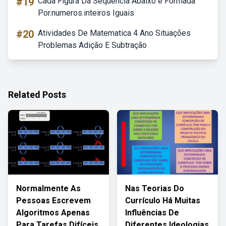
#19
Cada Figura Da Sequencia Abaixo é Formada
Por.numeros.inteiros Iguais
#20
Atividades De Matematica 4 Ano Situações
Problemas Adição E Subtração
Related Posts
Normalmente As
Nas Teorias Do
Pessoas Escrevem
Currículo Há Muitas
Algoritmos Apenas
Influências De
Para Tarefas Difíceis
Diferentes Ideologias