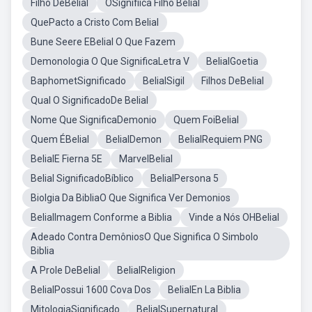
Filho DeBelial
OSignifiica Filho Belial
QuePacto a Cristo Com Belial
Bune Seere EBelial O Que Fazem
Demonologia O Que SignificaLetra V
BelialGoetia
BaphometSignificado
BelialSigil
Filhos DeBelial
Qual O SignificadoDe Belial
Nome Que SignificaDemonio
Quem FoiBelial
Quem ÉBelial
BelialDemon
BelialRequiem PNG
BelialE Fierna 5E
MarvelBelial
Belial SignificadoBíblico
BelialPersona 5
Biolgia Da BibliaO Que Significa Ver Demonios
BelialImagem Conforme a Biblia
Vinde a Nós OHBelial
Adeado Contra DemôniosO Que Significa O Simbolo
Biblia
A Prole DeBelial
BelialReligion
BelialPossui 1600 Cova Dos
BelialEn La Biblia
MitologiaSignificado
BelialSupernatural