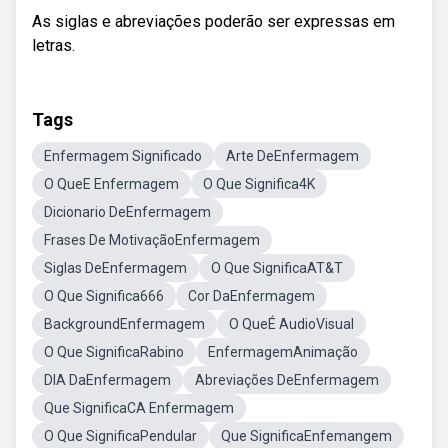
As siglas e abreviações poderão ser expressas em
letras.
Tags
Enfermagem Significado
Arte DeEnfermagem
O QueE Enfermagem
O Que Significa4K
Dicionario DeEnfermagem
Frases De MotivaçãoEnfermagem
Siglas DeEnfermagem
O Que SignificaAT&T
O Que Significa666
Cor DaEnfermagem
BackgroundEnfermagem
O QueÉ AudioVisual
O Que SignificaRabino
EnfermagemAnimação
DIA DaEnfermagem
Abreviações DeEnfermagem
Que SignificaCA Enfermagem
O Que SignificaPendular
Que SignificaEnfemangem