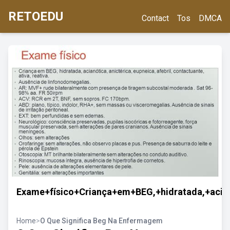
RETOEDU
Contact
Tos
DMCA
Exame+físico+Criança+em+BEG,+hidratada,+acian
Home
>
O Que Significa Beg Na Enfermagem