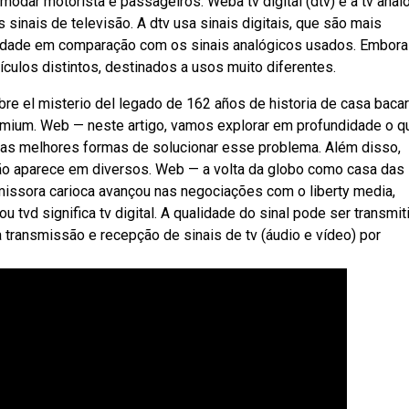
modar motorista e passageiros. Weba tv digital (dtv) e a tv anal
inais de televisão. A dtv usa sinais digitais, que são mais
idade em comparação com os sinais analógicos usados. Embor
culos distintos, destinados a usos muito diferentes.
e el misterio del legado de 162 años de historia de casa bacar
remium. Web — neste artigo, vamos explorar em profundidade o q
e as melhores formas de solucionar esse problema. Além disso,
ão aparece em diversos. Web — a volta da globo como casa das
missora carioca avançou nas negociações com o liberty media,
ou tvd significa tv digital. A qualidade do sinal pode ser transmit
a transmissão e recepção de sinais de tv (áudio e vídeo) por