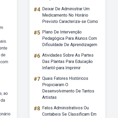
#4
Deixar De Administrar Um
Medicamento No Horário
Previsto Caracteriza-se Como
um
#5
Plano De Intervenção
Pedagógica Para Alunos Com
ais.
Dificuldade De Aprendizagem
ente
 de
#6
Atividades Sobre As Partes
Das Plantas Para Educação
o com
Infantil-para Imprimir
#7
Quais Fatores Históricos
Propiciaram O
Desenvolvimento De Tantos
e, ao
Artistas
 da
#8
Fatos Administrativos Ou
onário
Contabeis Se Classificam Em