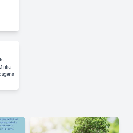
do
Minha
rdagens