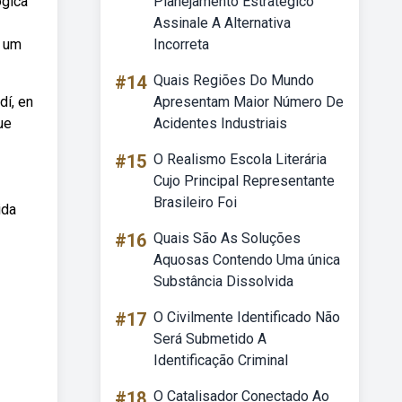
ógica
Planejamento Estratégico
Assinale A Alternativa
a um
Incorreta
#14
Quais Regiões Do Mundo
dí, en
Apresentam Maior Número De
ue
Acidentes Industriais
#15
O Realismo Escola Literária
Cujo Principal Representante
Brasileiro Foi
ida
#16
Quais São As Soluções
Aquosas Contendo Uma única
Substância Dissolvida
#17
O Civilmente Identificado Não
Será Submetido A
Identificação Criminal
#18
O Catalisador Conectado Ao