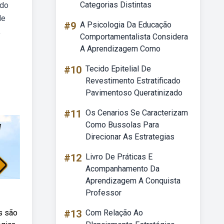
Categorias Distintas
ndo
de
#9
A Psicologia Da Educação
,
Comportamentalista Considera
A Aprendizagem Como
#10
Tecido Epitelial De
Revestimento Estratificado
Pavimentoso Queratinizado
#11
Os Cenarios Se Caracterizam
Como Bussolas Para
Direcionar As Estrategias
#12
Livro De Práticas E
Acompanhamento Da
Aprendizagem A Conquista
Professor
s são
#13
Com Relação Ao