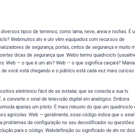
versos tipos de terrenos, como lama, neve, areia e rochas. É 
iciclo? Webmuitos atv e utv vêm equipados com recursos de
alizadores de segurança, portas, cintos de segurança e muito m
certas dicas de segurança que. Webo termo quadriciclo (usualm
ês: Web — o que é um atv? Web — o que significa caiçará? Mania
 de você está chegando e o público está cada vez mais curios
itivo eletrônico fácil de se instalar, que se conecta a sua tv
f, e converte o sinal de televisão digital em analógico. Embora
omoda apenas um piloto. É mais robusto do que um quadriciclo 
alhos agrícolas. Web — geralmente, esse código indica que o sinal
 a problemas de configuração no seu decodificador ou questões
lução para o código. Webdefinição ou significado de atv no dici