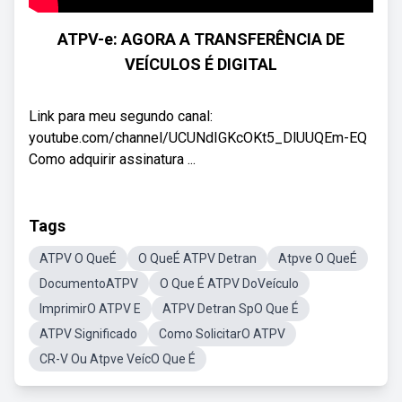
ATPV-e: AGORA A TRANSFERÊNCIA DE
VEÍCULOS É DIGITAL
Link para meu segundo canal:
youtube.com/channel/UCUNdIGKcOKt5_DlUUQEm-EQ
Como adquirir assinatura ...
Tags
ATPV O QueÉ
O QueÉ ATPV Detran
Atpve O QueÉ
DocumentoATPV
O Que É ATPV DoVeículo
ImprimirO ATPV E
ATPV Detran SpO Que É
ATPV Significado
Como SolicitarO ATPV
CR-V Ou Atpve VeícO Que É